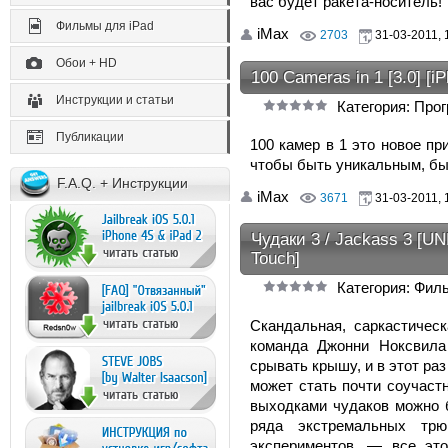
вас будет ракета-носитель!
Фильмы для iPad
iMax
2703
31-03-2011, 
Обои + HD
100 Cameras in 1 [3.0] [i
Инструкции и статьи
Категория: Про
Публикации
100 камер в 1 это новое п
чтобы быть уникальным, бы
F.A.Q. + Инструкции
iMax
3671
31-03-2011, 
Чудаки 3 / Jackass 3 [UN
Touch]
Категория: Фил
Скандальная, саркастичес
команда Джонни Ноксвила
срывать крышу, и в этот ра
может стать почти соучаст
выходками чудаков можно 
ряда экстремальных тр
экспериментов, — все эт