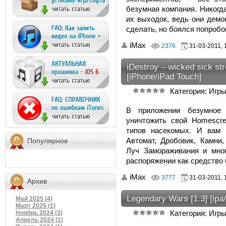
безумная компания. Никогд
их выходок, ведь они демо
сделать, но боялся попробо
iMax
2376
31-03-2011, 
iDestroy – wicked sick stre
[iPhone/iPad Touch]
Категория: Игры
В приложении безумное 
уничтожить свой Homescr
типов насекомых. И вам 
Автомат, Дробовик, Камни,
Популярное
Луч Замораживания и мно
распоряжении как средство
iMax
3777
31-03-2011, 
Архив
Legendary Wars [1.3] [ipa
Май 2025 (4)
Март 2025 (1)
Категория: Игры
Ноябрь 2024 (3)
Апрель 2024 (1)