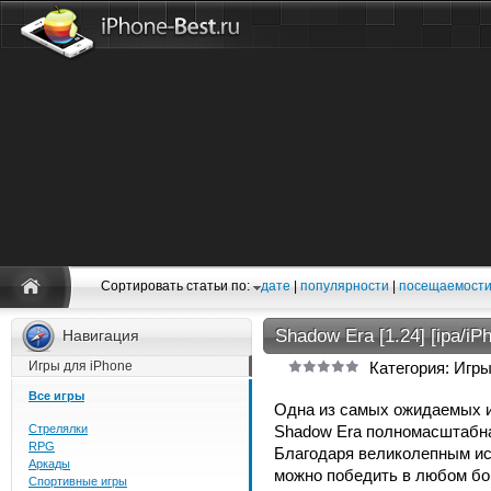
Сортировать статьи по:
дате
|
популярности
|
посещаемост
Shadow Era [1.24] [ipa/iP
Навигация
Игры для iPhone
Категория: Игры
Все игры
Одна из самых ожидаемых иг
Стрелялки
Shadow Era полномасштабная
RPG
Благодаря великолепным иск
Аркады
можно победить в любом бо
Спортивные игры