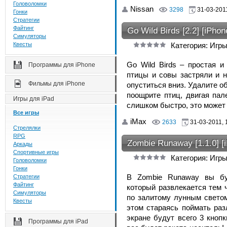
Головоломки
Nissan
3298
31-03-2011
Гонки
Стратегии
Файтинг
Go Wild Birds [2.2] [iPhon
Симуляторы
Квесты
Категория: Игры
Go Wild Birds – простая и
Программы для iPhone
птицы и совы застряли и 
Фильмы для iPhone
опуститься вниз. Удалите о
поощрите птиц, двигая пал
Игры для iPad
слишком быстро, это может 
Все игры
iMax
2633
31-03-2011, 
Стрелялки
RPG
Zombie Runaway [1.1.0] [
Аркады
Спортивные игры
Категория: Игры
Головоломки
Гонки
В Zombie Runaway вы бу
Стратегии
Файтинг
который развлекается тем 
Симуляторы
по залитому лунным светом
Квесты
этом стараясь поймать ра
экране будут всего 3 кноп
Программы для iPad