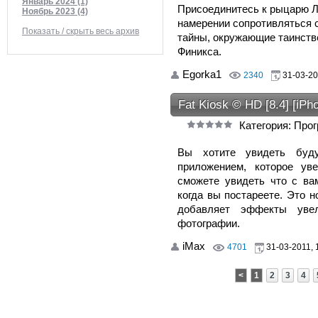
Январь 2024 (1)
Присоединитесь к рыцарю Лу
Ноябрь 2023 (4)
намерении сопротивляться с
Показать / скрыть весь архив
тайны, окружающие таинств
Финикса.
Egorka1
2340
31-03-20
Fat Kiosk © HD [8.4] [iPh
Категория: Про
Вы хотите увидеть буд
приложением, которое ув
сможете увидеть что с ва
когда вы постареете. Это 
добавляет эффекты уве
фотографии.
iMax
4701
31-03-2011, 
<
1
2
3
4