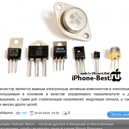
анзистор является важным электронным активным компонентом в электрони
пользуемым в основном в качестве управляемого переключателя и 
вышения, а также для стабилизации напряжения, модуляции сигнала, а та
я многих других целей.
lokurov
0
393
18-10-2019, 15:52
лайн Vulcan Neon - получи доступ к бонусам и бесплатным
ащениям, чтобы выиграть приз в слоте Moon Princess