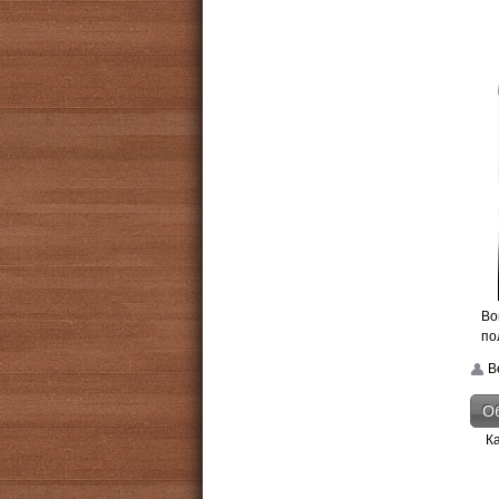
Во
по
Be
Об
К