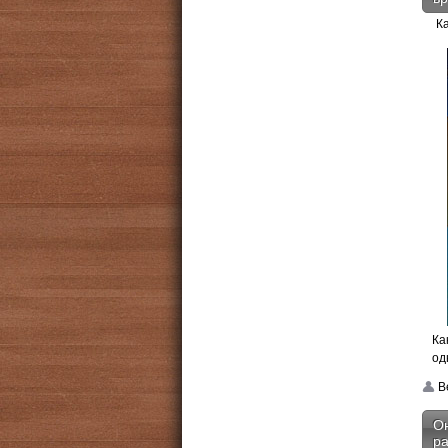
К
Ка
од
Be
Он
ра