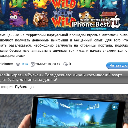
змещённые на территории виртуальной площадки игровые автоматы онла
зволяют получать денежные выигрыши и бесценный опыт. Для того чт
чать развлекаться, необходимо заглянуть на страницы портала, подобр
чшие бесплатные аппараты в адмирал три икса, и начать знакомиться с
рактеристиками.
lokurov
0
1126
28-10-2019, 00:19
лайн играть в Вулкан - Боги древнего мира и космический азарт
рят Удачу для игры на деньги!
атегория: Публикации