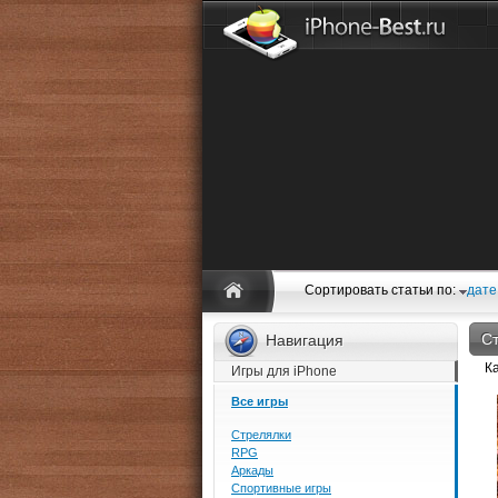
Сортировать статьи по:
дате
Ст
Навигация
К
Игры для iPhone
Все игры
Стрелялки
RPG
Аркады
Спортивные игры