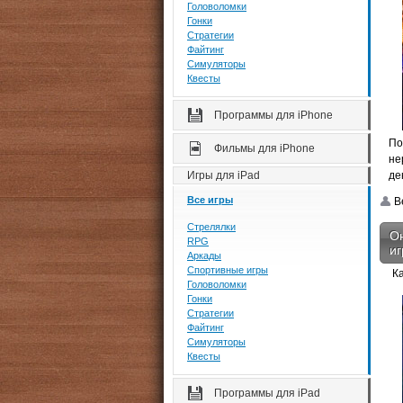
Головоломки
Гонки
Стратегии
Файтинг
Симуляторы
Квесты
Программы для iPhone
По
Фильмы для iPhone
не
Игры для iPad
де
Все игры
Be
Стрелялки
Он
RPG
иг
Аркады
Спортивные игры
К
Головоломки
Гонки
Стратегии
Файтинг
Симуляторы
Квесты
Программы для iPad