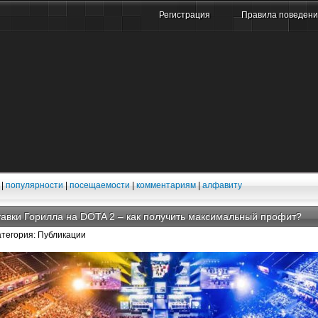
Регистрация
Правила поведен
|
популярности
|
посещаемости
|
комментариям
|
алфавиту
авки Горилла на DOTA 2 – как получить максимальный профит?
атегория: Публикации