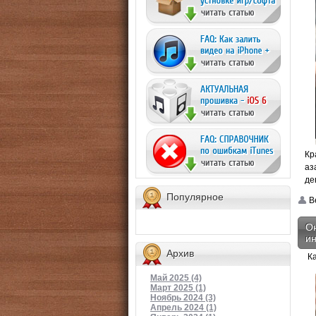
Кр
аз
де
Популярное
Be
Он
ин
Архив
К
Май 2025 (4)
Март 2025 (1)
Ноябрь 2024 (3)
Апрель 2024 (1)