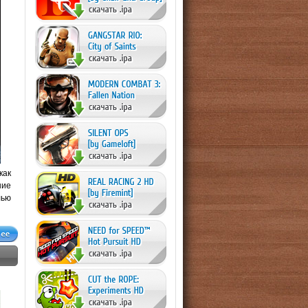
как
ние
лью