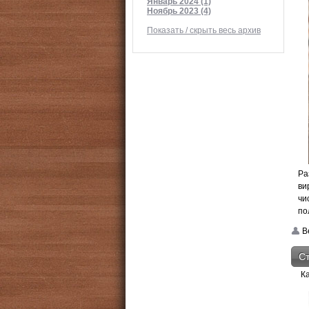
Январь 2024 (1)
Ноябрь 2023 (4)
Показать / скрыть весь архив
Ра
ви
чи
по
Be
Ст
К