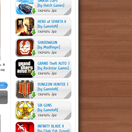
ь в
 на