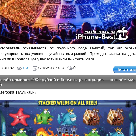
льзователь отказывается от подобного пода занятий, так как осозн
регулярность получения случайных выигрышей. Проходят ставки на дот
ньгами в Горилла, где у вас есть шансы выиграть блага.
lokurov
0
1041
29-10-2019, 16:59
лайн адмирал 1000 рублей и бонус за регистрацию – познаём мир
р
атегория: Публикации