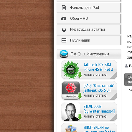
Фильмы для iPad
Обои + HD
Инструкции и статьи
Ра
Публикации
по
на
лу
F.A.Q. + Инструкции
ха
Be
Он
да
К