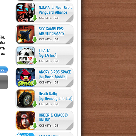
йн,
обы
ать
 их