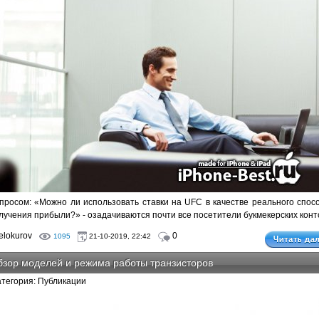
просом: «Можно ли использовать ставки на UFC в качестве реального спос
лучения прибыли?» - озадачиваются почти все посетители букмекерских конт
lokurov
0
1095
21-10-2019, 22:42
зор моделей и режима работы транзисторов
атегория: Публикации