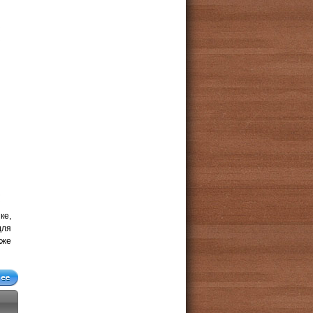
ке,
для
кже