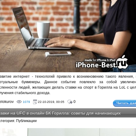
звитие интернет - технологий привело к возникновению такого явления, 
ртуальные букмекеры. Данное событие повлекло за собой увеличе
сленности людей, желающих делать ставки на спорт в Горилла на LoL с це
лучения стабильного дохода.
lokurov
0
1079
22-10-2019, 00:05
авки на UFC в онлайн БК Горилла: советы для начинающих
атегория: Публикации