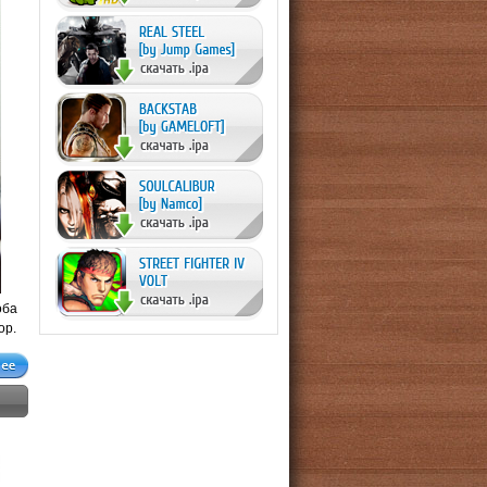
оба
ор.