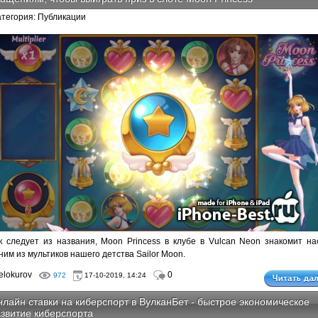
атегория: Публикации
к следует из названия, Moon Princess в клубе в Vulcan Neon знакомит на
ним из мультиков нашего детства Sailor Moon.
lokurov
0
972
17-10-2019, 14:24
лайн ставки на киберспорт в ВулканБет - быстрое экономическое
звитие киберспорта