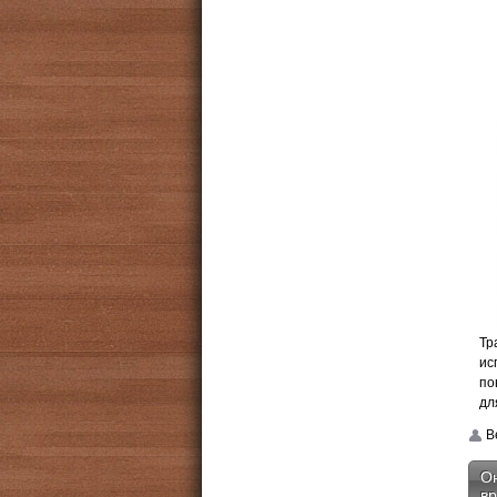
Тр
ис
по
дл
Be
Он
вр