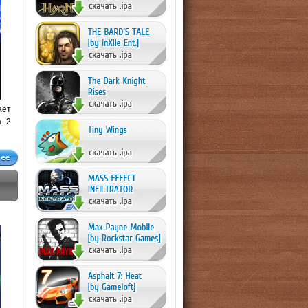
ает
а 2