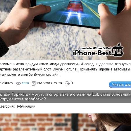
асивые имена придумывали люди древности. И сегодня древние вернулис
артном развлекательный слот Divine Fortune. Применять игровые автоматы
ньги можете в клубе Вулкан онлайн.
lokurov
0
1030
23-10-2019, 22:39
лайн Горилла - могут ли спортивные ставки на LoL стать основным
струментом заработка?
атегория: Публикации