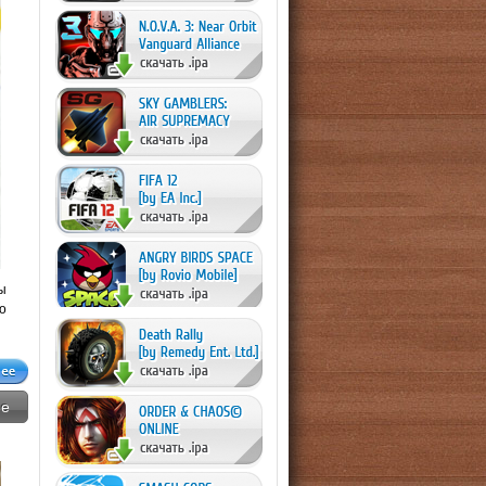
ы
о
ne