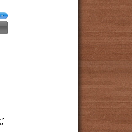
для
ает