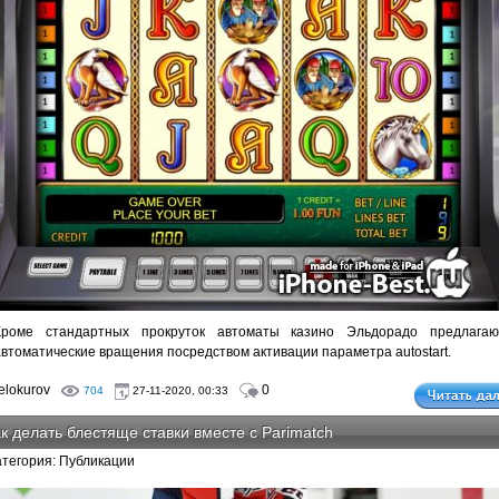
Кроме стандартных прокруток автоматы казино Эльдорадо предлагаю
автоматические вращения посредством активации параметра autostart.
lokurov
0
704
27-11-2020, 00:33
к делать блестяще ставки вместе с Parimatch
атегория: Публикации