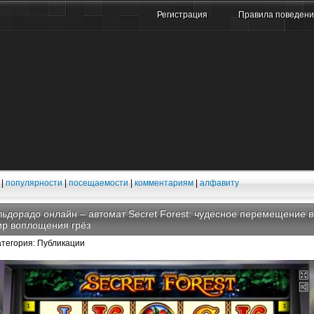
Регистрация
Правила поведен
|
популярности
|
посещаемости
|
комментариям
|
алфавиту
ьдорадо онлайн – автомат Secret Forest: чудесное перемещение в
ир воплощения грёз
атегория: Публикации