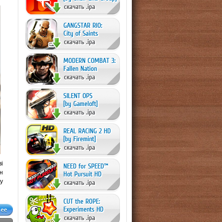
і
н
у