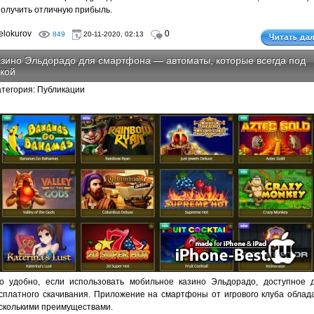
получить отличную прибыль.
lokurov
0
849
20-11-2020, 02:13
зино Эльдорадо для смартфона — автоматы, которые всегда под
кой
атегория: Публикации
о удобно, если использовать мобильное казино Эльдорадо, доступное 
сплатного скачивания. Приложение на смартфоны от игрового клуба облад
сколькими преимуществами.