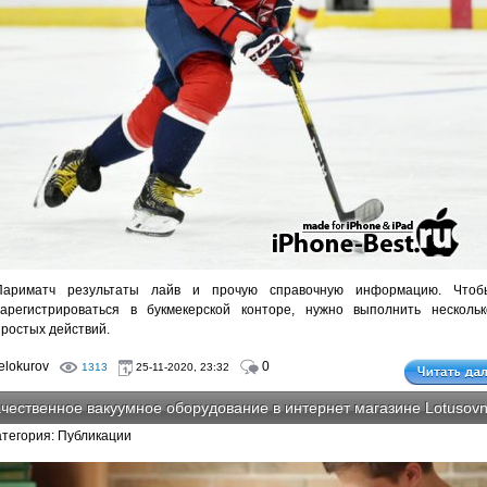
Париматч результаты лайв и прочую справочную информацию. Чтоб
зарегистрироваться в букмекерской конторе, нужно выполнить нескольк
простых действий.
lokurov
0
1313
25-11-2020, 23:32
чественное вакуумное оборудование в интернет магазине Lotusov
атегория: Публикации