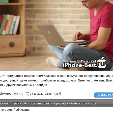
Сайт предлагает покупателям большой выбор вакуумного оборудования. Здес
по доступной цене можно приобрести воздуходувки Greentech, Aerzen, Busc
Tur и других популярных брендов.
lokurov
0
479
24-11-2020, 02:35
ріматч казино – ігрові автомати з розкішним інтерфейсом
атегория: Публикации