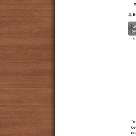
Be
Ка
ру
К
Эт
бе
не