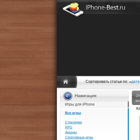
Сортировать статьи по:
дате
Эл
Навигация
м
Игры для iPhone
К
Все игры
Стрелялки
RPG
Аркады
Спортивные игры