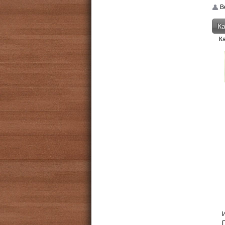
Be
Ка
К