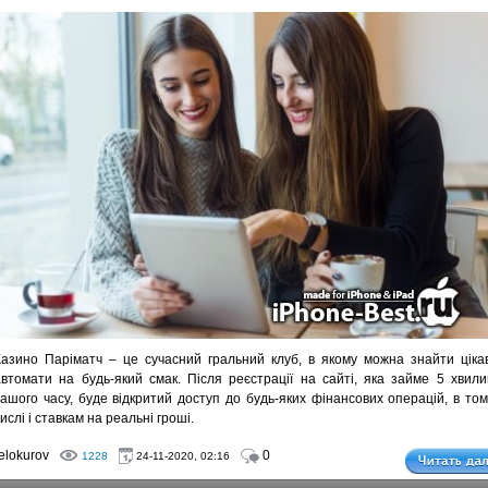
Казино Паріматч – це сучасний гральний клуб, в якому можна знайти цікав
автомати на будь-який смак. Після реєстрації на сайті, яка займе 5 хвили
вашого часу, буде відкритий доступ до будь-яких фінансових операцій, в том
ислі і ставкам на реальні гроші.
lokurov
0
1228
24-11-2020, 02:16