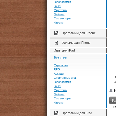
Головоломки
Гонки
Стратегии
Файтинг
Симуляторы
Квесты
Программы для iPhone
Фильмы для iPhone
Игры для iPad
Все игры
Стрелялки
RPG
Аркады
Спортивные игры
Головоломки
Гонки
Стратегии
Be
Файтинг
Симуляторы
Ка
Квесты
К
Программы для iPad