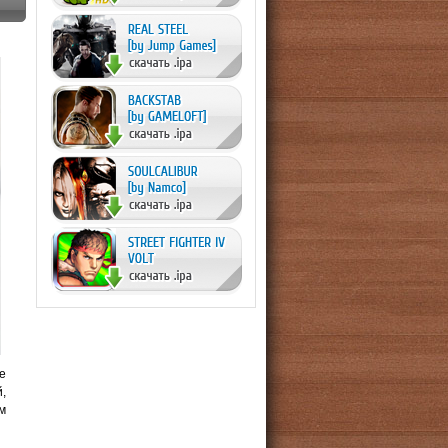
е
,
м