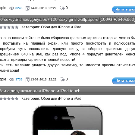
pple
0
3248
14-08-2013, 22:29
0 сексуальных девушек / 100 sexy girls wallpapers [100/GIF/640x960
Категория: Обои для iPhone и iPad
вно на нашем сайте не было сборников красивых картинок которые можно б
 поставить на главный экран, или просто посмотреть и полюбовать
пробуем чуть восполнить данную нишу, и сборник красивых деву
зрешением 640 на 960, как раз под iPhone 4 порадует ценителей женс
асоты, примеры картинок в полной новости!
ли есть желание увидеть другую тематику, то милости просим отписатьс
мментарии!
pple
0
3739
13-08-2013, 22:21
ои с девушками для iPhone и iPod touch
Категория: Обои для iPhone и iPad