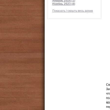
Январь 2024 (1)
Ноябрь 2023 (4)
Показать / скрыть весь архив
Ск
За
чт
по
вр
пе