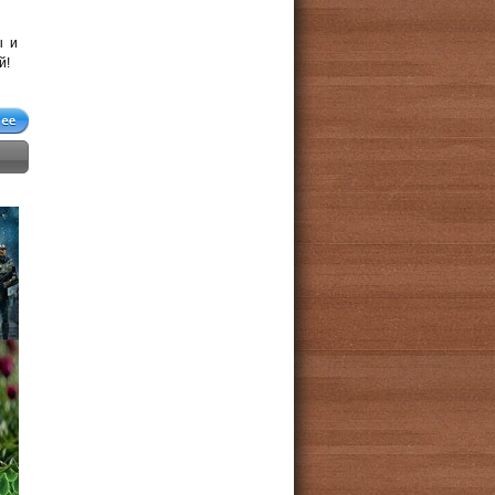
ы и
й!