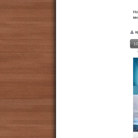
Но
мн
a
10