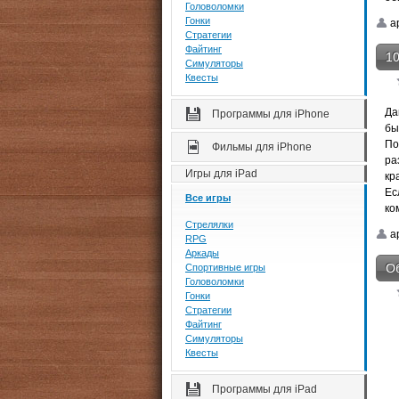
Головоломки
Гонки
a
Стратегии
Файтинг
10
Симуляторы
Квесты
Да
Программы для iPhone
бы
По
Фильмы для iPhone
ра
Игры для iPad
кр
Ес
Все игры
ко
Стрелялки
a
RPG
Аркады
Об
Спортивные игры
Головоломки
Гонки
Стратегии
Файтинг
Симуляторы
Квесты
Программы для iPad