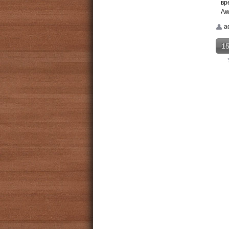
вр
Aw
a
15