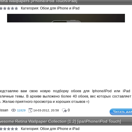
tina Wallpapers [iPhone/iPod Touch/iPad]
Категория: Обои для iPhone и iPad
едставляю вам свою новую подборку обоев для Iphone/iPod или iPad
зличные темы. В архиве выложено более 40 обоев, вес которых составляет
. Желаю приятного просмотра и хороших отзывов =)
issan
0
11829
14-03-2012, 20:58
esome Retina Wallpaper Collection [1.2] [ipa/iPhone/iPod Touch]
Категория: Обои для iPhone и iPad