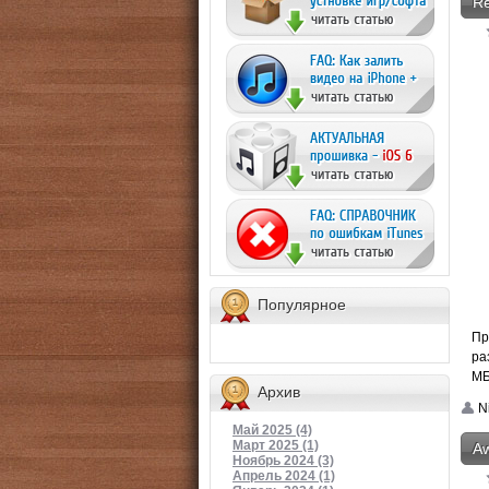
Re
Популярное
Пр
ра
МБ
Архив
N
Май 2025 (4)
Март 2025 (1)
Aw
Ноябрь 2024 (3)
Апрель 2024 (1)