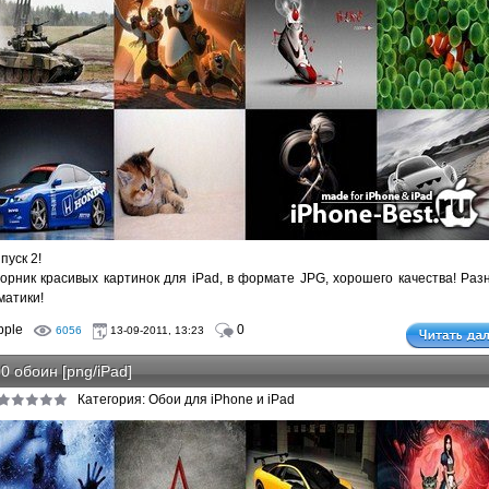
пуск 2!
орник красивых картинок для iPad, в формате JPG, хорошего качества! Раз
матики!
pple
0
6056
13-09-2011, 13:23
0 обоин [png/iPad]
Категория: Обои для iPhone и iPad