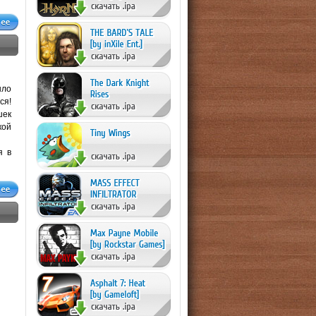
]
ыло
ся!
шек
кой
я в