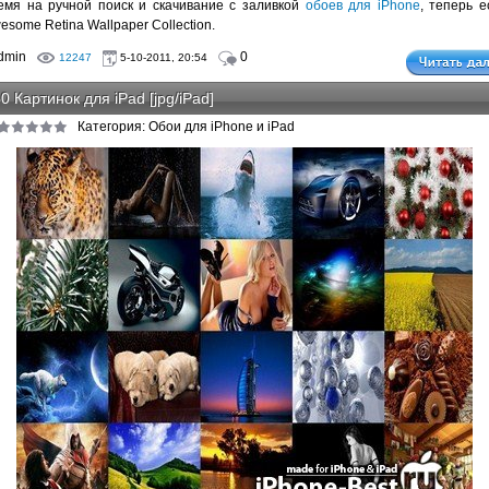
емя на ручной поиск и скачивание с заливкой
обоев для iPhone
, теперь е
esome Retina Wallpaper Collection.
dmin
0
12247
5-10-2011, 20:54
0 Картинок для iPad [jpg/iPad]
Категория: Обои для iPhone и iPad