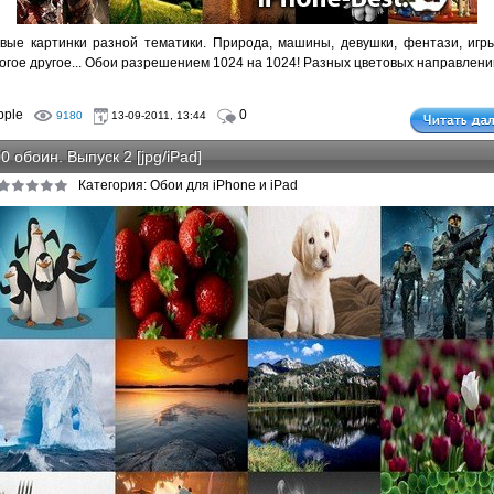
вые картинки разной тематики. Природа, машины, девушки, фентази, игр
огое другое... Обои разрешением 1024 на 1024! Разных цветовых направлени
pple
0
9180
13-09-2011, 13:44
0 обоин. Выпуск 2 [jpg/iPad]
Категория: Обои для iPhone и iPad