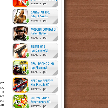
ую?
да,
р в
ных
щих
ьте