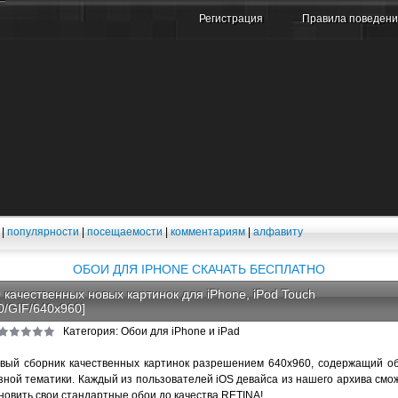
Регистрация
Правила поведен
|
популярности
|
посещаемости
|
комментариям
|
алфавиту
ОБОИ ДЛЯ IPHONE CКАЧАТЬ БЕСПЛАТНО
 качественных новых картинок для iPhone, iPod Touch
0/GIF/640x960]
Категория: Обои для iPhone и iPad
вый сборник качественных картинок разрешением 640x960, содержащий о
зной тематики. Каждый из пользователей iOS девайса из нашего архива смо
новить свои стандартные обои до качества RETINA!