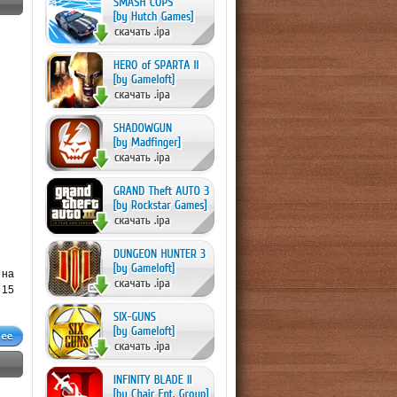
 на
 15