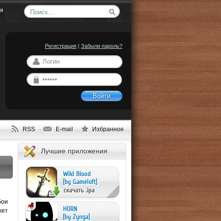
ия
Регистрация
|
Забыли пароль?
Войти
RSS
E-mail
Избранное
Лучшие приложения
бои
жет