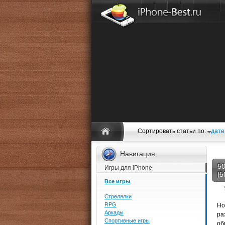
Сортировать статьи по:
дате
Навигация
50
Игры для iPhone
[5
Все игры
Стрелялки
RPG
Но
Аркады
ра
Спортивные игры
об