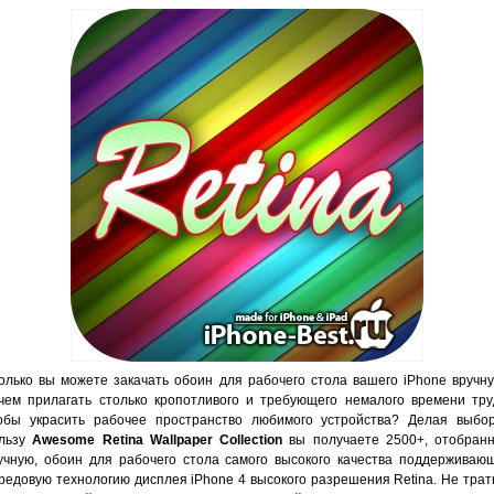
олько вы можете закачать обоин для рабочего стола вашего iPhone вручн
чем прилагать столько кропотливого и требующего немалого времени тру
обы украсить рабочее пространство любимого устройства? Делая выбо
льзу
Awesome Retina Wallpaper Collection
вы получаете 2500+, отобран
учную, обоин для рабочего стола самого высокого качества поддерживаю
редовую технологию дисплея iPhone 4 высокого разрешения Retina. Не трат