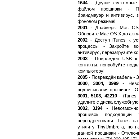
1644
- Другие системные 
файлом прошивки - Пер
брандмауэр и антивирус, 
фоновом режиме!
2001
- Драйверы Mac OS 
Обновите Mac OS X до акту
2002
- Доступ iTunes к ус
процессы - Закройте вс
антивирус, перезагрузите к
2003
- Повреждён USB-пор
контакты, попробуйте подк
компьютеру!
2005
- Повреждён кабель - 
3000, 3004, 3999
- Невоз
подписывания прошивок - О
3001, 5103, 42210
- iTunes 
удалите с диска служебную п
3002, 3194
- Невозможно 
прошивок подходящий
переадресовали iTunes н
утилиту TinyUmbrella, но 
данной прошивки - Отключи