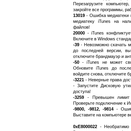
Перезагрузите компьютер
закройте все программы, р
13019
- Ошибка медиатеки п
медиатеку iTunes на нал
файлов!
20000
- iTunes конфликтуе
Включите в Windows станда
-39
- Невозможно скачать му
до последней версии, вы
отключите брандмауэр и ан
-50
- iTunes не может свя
Обновите iTunes до посл
войдите снова, отключите б
-3221
- Неверные права дос
- Запустите Дисковую ути
доступа!
-3259
- Превышен лимит в
Проверьте подключение к И
-9800, -9812, -9814
- Ошибк
Выставите на компьютере в
0xE8000022
- Необратимо 