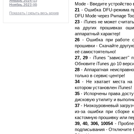
Январь 2024 (1)
Mode - Введите устройство
Ноябрь 2023 (4)
21
- Ошибка DFU-режима пр
Показать / скрыть весь архив
DFU Mode через Pwnage Tool
23
- iTunes не может считат
на других прошивках оши
аппаратный характер!
26
- Ошибка при работе с
прошивки - Скачайте другу
её самостоятельно!
27, 29
- iTunes "зависает" 
Обновите iTunes до 10 верси
28
- Аппаратная неисправно
только в сервис-центре!
34
- Не хватает места на 
котором установлен iTunes!
35
- Испорчены права доступ
дисковую утилиту и выполни
37
- Низкоуровневый загруз
из-за ошибки при сборке 
кастомную прошивку или пе
39, 40, 306, 10054
- Пробле
подписывания - Отключите 