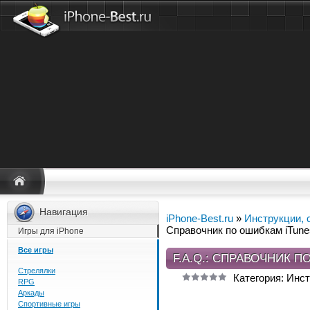
Навигация
iPhone-Best.ru
»
Инструкции, с
Справочник по ошибкам iTune
Игры для iPhone
Все игры
F.A.Q.: СПРАВОЧНИК П
Стрелялки
Категория: Инст
RPG
Аркады
Спортивные игры