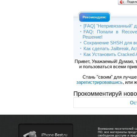
Подел
Рекомендуем:
[FAQ] "Непривязанный" дж
FAQ: Попали в Recove
Решение!
Сохранение SHSH для в
Как сделать Jailbreak, Ac
Как Установить Cracked 
Привет, Уважаемый! Думаю, 
и пользоваться всеми прив
Стань "своим" для лучшего
зарегистрировавшись
, или 
Прокомментируй ново
Ост
Вниманию посетителей са
ПО, все материалы предс
свободном доступе и пре