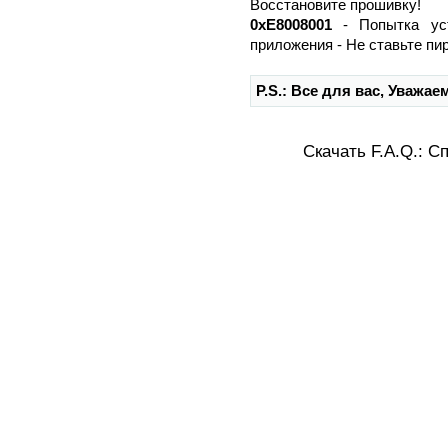
Восстановите прошивку!
0xE8008001
- Попытка уст
приложения - Не ставьте пи
P.S.: Все для вас, Уважае
Скачать F.A.Q.: С