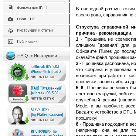
Фильмы для iPad
В очередной раз мы хоти
своего рода, справочник п
Обои + HD
Структура справочной и
Инструкции и статьи
причина
-
рекомендации
.
1
- Прошивка не совместим
Публикации
слишком "древняя" для р
Обновите iTunes до послед
F.A.Q. + Инструкции
скачайте файл прошивки зан
2
- Прошивка распознана, но
что собрана и упакована 
возникает при работе с ка
прошивки заново либо из дру
5, 6
- Прошивка не может бы
логотипов загрузки, либо из-
служебный режим (наприм
Mode, а вы пробуете восс
Введите устройство в DFU M
прошивку!
8
- Прошивка подходит к вер
(например, она не для то