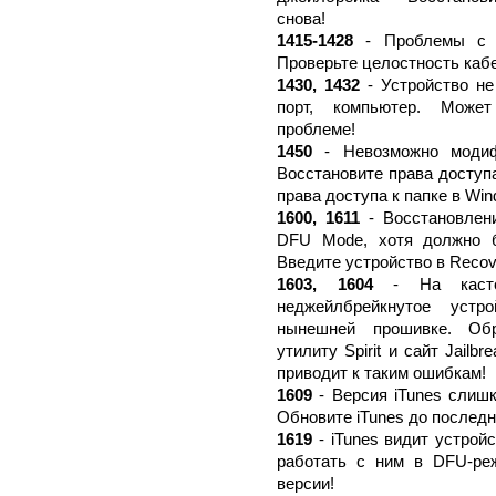
снова!
1415-1428
- Проблемы с п
Проверьте целостность каб
1430, 1432
- Устройство не
порт, компьютер. Может
проблеме!
1450
- Невозможно модиф
Восстановите права доступ
права доступа к папке в Win
1600, 1611
- Восстановлен
DFU Mode, хотя должно б
Введите устройство в Recov
1603, 1604
- На кастом
неджейлбрейкнутое уст
нынешней прошивке. Обр
утилиту Spirit и сайт Jail
приводит к таким ошибкам!
1609
- Версия iTunes слишк
Обновите iTunes до последн
1619
- iTunes видит устрой
работать с ним в DFU-ре
версии!