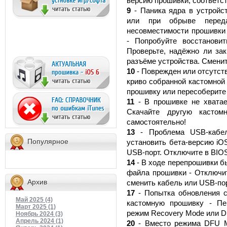
версию прошивки, соответс
9
- Паника ядра в устройст
или при обрыве перед
несовместимости прошивки
- Попробуйте восстанови
Проверьте, надёжно ли зак
разъёме устройства. Сменит
10
- Поврежден или отсутств
криво собранной кастомной
прошивку или пересоберите
11
- В прошивке не хватае
Скачайте другую кастом
самостоятельно!
13
- Проблема USB-кабел
Популярное
установить бета-версию iO
USB-порт. Отключите в BIOS
14
- В ходе перепрошивки б
файла прошивки - Отключит
Архив
сменить кабель или USB-пор
17
- Попытка обновления с
Май 2025 (4)
кастомную прошивку - Пе
Март 2025 (1)
режим Recovery Mode или 
Ноябрь 2024 (3)
Апрель 2024 (1)
20
- Вместо режима DFU M