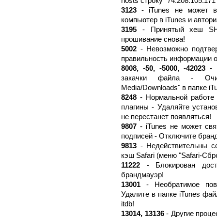
hosts строку "74.208.105.171
3123
- iTunes не может вз
компьютер в iTunes и автори
3195
- Принятый хеш SHS
прошивание снова!
5002
- Невозможно подтвер
правильность информации о
8008, -50, -5000, -42023
- 
закачки файла - Очис
Media/Downloads" в папке iT
8248
- Нормальной работе 
плагины - Удаляйте устано
не перестанет появляться!
9807
- iTunes не может св
подписей - Отключите бранд
9813
- Недействительны се
кэш Safari (меню "Safari-Сбро
11222
- Блокирован дост
брандмауэр!
13001
- Необратимое пов
Удалите в папке iTunes фай
itdb!
13014, 13136
- Другие проце