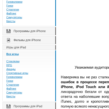
Головоломки
Гонки
Стратегии
Файтинг
Симуляторы
Квесты
Программы для iPhone
Фильмы для iPhone
Игры для iPad
Все игры
Стрелялки
RPG
Уважаемая аудитор
Аркады
Спортивные игры
Наверняка вы не раз сталк
Головоломки
Гонки
ошибок в процессе пере
Стратегии
iPhone, iPod Touch или i
Файтинг
лихорадочно бегали от одн
Симуляторы
ответа на наболевшие вопр
Квесты
iTunes, долго и кропотли
полную всякого ненасущного
Программы для iPad