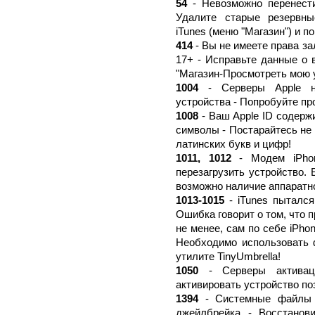
54
- Невозможно перенести 
Удалите старые резервны
iTunes (меню "Магазин") и п
414
- Вы не имеете права за
17+ - Исправьте данные о 
"Магазин-Просмотреть мою у
1004
- Серверы Apple н
устройства - Попробуйте пр
1008
- Ваш Apple ID содержи
символы - Постарайтесь не 
латинских букв и цифр!
1011, 1012
- Модем iPhon
перезагрузить устройство.
возможно наличие аппаратн
1013-1015
- iTunes пытался
Ошибка говорит о том, что
не менее, сам по себе iPhon
Необходимо использовать ф
утилите TinyUmbrella!
1050
- Серверы активаци
активировать устройство по
1394
- Системные файлы п
джейлбрейка - Восстанов