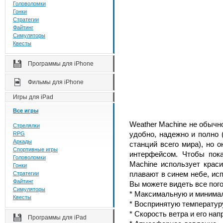
Головоломки
Гонки
Стратегии
Файтинг
Симуляторы
Квесты
Программы для iPhone
Фильмы для iPhone
Игры для iPad
Все игры
Weather Machine не обычн
Стрелялки
удобно, надежно и полно 
RPG
Аркады
станций всего мира), но 
Спортивные игры
интерфейсом. Чтобы пок
Головоломки
Machine использует крас
Гонки
плавают в синем небе, ис
Стратегии
Файтинг
Вы можете видеть все пог
Симуляторы
* Максимальную и минима
Квесты
* Воспринятую температур
* Скорость ветра и его на
Программы для iPad