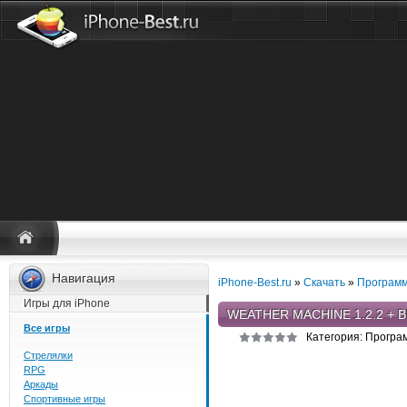
Навигация
iPhone-Best.ru
»
Скачать
»
Программ
Игры для iPhone
WEATHER MACHINE 1.2.2 + 
Все игры
Категория: Програ
Стрелялки
RPG
Аркады
Спортивные игры