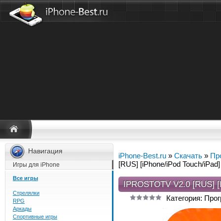
Навигация
iPhone-Best.ru
»
Скачать
»
Пр
[RUS] [iPhone/iPod Touch/iPad]
Игры для iPhone
Все игры
IPROSTOTV V2.0 [RUS] 
Стрелялки
Категория: Про
RPG
Аркады
Спортивные игры