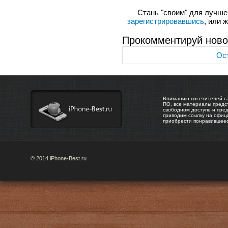
Стань "своим" для лучшего
зарегистрировавшись
, или 
Прокомментируй ново
Ост
Вниманию посетителей са
ПО, все материалы предс
свободном доступе и пре
приводим ссылку на офиц
приобрести понравившее
© 2014 iPhone-Best.ru