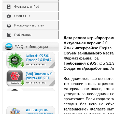
Фильмы для iPad
Обои + HD
Инструкции и статьи
Публикации
Дата релиза игры/програм
Актуальная версия:
2.0
F.A.Q. + Инструкции
Язык интерфейса:
English,
Объем занимаемого места 
Формат файла:
ipa
Требования к iOS:
iOS 3.1.
Создатель/разработчик:
A
Все движется, все меняется
технологии столь стремите
материальном плане, так и
уследить за последними но
происходит. Если когда-то 
сегодня без него не обх
телевидение? Желаете быть