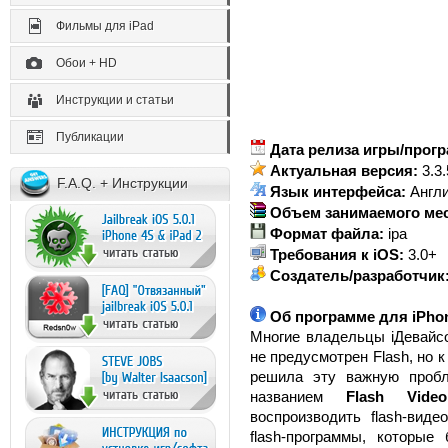
Фильмы для iPad
Обои + HD
Инструкции и статьи
Публикации
Дата релиза игры/прог
Актуальная версия:
3.3.
F.A.Q. + Инструкции
Язык интерфейса:
Англ
Объем занимаемого мест
Формат файла:
ipa
Требования к iOS:
3.0+
Создатель/разработчик
Об программе для iPhon
Многие владельцы iДевайсо
не предусмотрен Flash, но 
решила эту важную пробл
названием
Flash Vide
воспроизводить flash-виде
flash-программы, которые