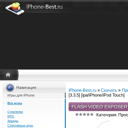
Навигация
iPhone-Best.ru
»
Скачать
»
Пр
[3.3.5] [ipa/iPhone/iPod Touch]
Игры для iPhone
Все игры
FLASH VIDEO EXPOSER [
Стрелялки
Категория: Про
RPG
Аркады
Спортивные игры