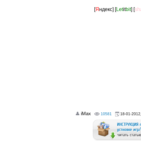
[
Я
ндекс]
[
Let
it
bit
]
[
sh
iMax
10581
18-01-2012,