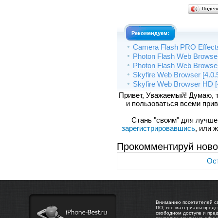
Подел
Рекомендуем:
Camera Flash PRO Effects 
Photon Flash Web Browser 
Photon Flash Web Browser 
Skyfire Web Browser [4.0.5
Skyfire Web Browser HD [4.
Привет, Уважаемый! Думаю, 
и пользоваться всеми прив
Стань "своим" для лучшего
зарегистрировавшись
, или 
Прокомментируй ново
Ост
Вниманию посетителей са
ПО, все материалы предс
свободном доступе и пре