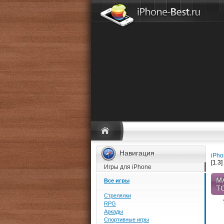
Навигация
iPho
[1.3
Игры для iPhone
MA
Все игры
T
Стрелялки
RPG
Аркады
Спортивные игры