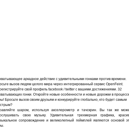
хватывающее аркадное действие с удивительными гонками против времени.
осьте вызов людям целого мира через интегрированный сервис OpenFeint.
регистрируйте свой профиль facebook / twitter с вашими достижениями. 32
хватывающих гонки. Откройте новые особенности и новые дорожки в процесс
ры! Бросьте вызов своим друзьям и конкурируйте глобально, кто будет самым
стрым?
равляйте шаром, используя акселерометр и тачскрин. Вы так же мож
ослушивать свою музыку. Удивительная трехмерная графика, краси
зыкальное сопровождение и великолепный геймплей являются основой э
ры.