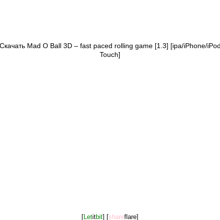
Скачать Mad O Ball 3D – fast paced rolling game [1.3] [ipa/iPhone/iPo
Touch]
[
Let
it
bit
]
[
share
flare]