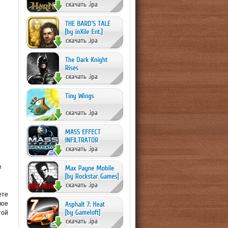
е
ете
вое
той