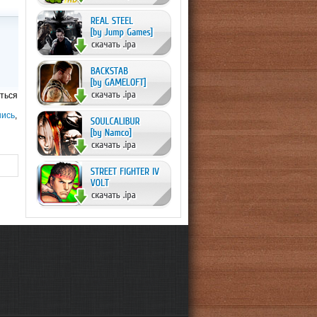
ться
шись
,