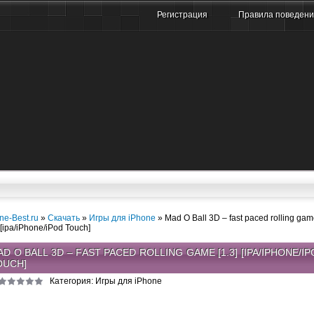
Регистрация
Правила поведен
ne-Best.ru
»
Скачать
»
Игры для iPhone
» Mad O Ball 3D – fast paced rolling ga
] [ipa/iPhone/iPod Touch]
D O BALL 3D – FAST PACED ROLLING GAME [1.3] [IPA/IPHONE/I
OUCH]
Категория: Игры для iPhone