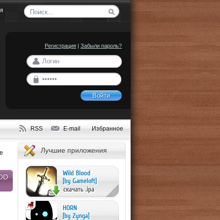
ия
Регистрация
|
Забыли пароль?
Войти
RSS
E-mail
Избранное
Лучшие приложения
me
POD