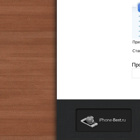
При
Стан
Пр