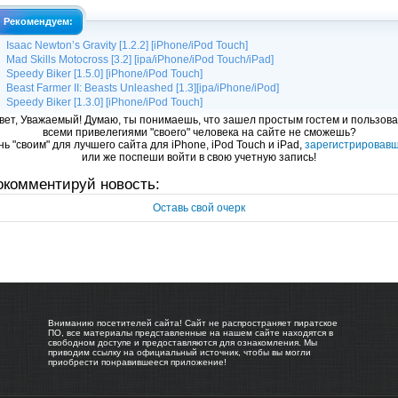
Рекомендуем:
Isaac Newton’s Gravity [1.2.2] [iPhone/iPod Touch]
Mad Skills Motocross [3.2] [ipa/iPhone/iPod Touch/iPad]
Speedy Biker [1.5.0] [iPhone/iPod Touch]
Beast Farmer II: Beasts Unleashed [1.3][ipa/iPhone/iPod]
Speedy Biker [1.3.0] [iPhone/iPod Touch]
вет, Уважаемый! Думаю, ты понимаешь, что зашел простым гостем и пользова
всеми привелегиями "своего" человека на сайте не сможешь?
ь "своим" для лучшего сайта для iPhone, iPod Touch и iPad,
зарегистрировав
или же поспеши войти в свою учетную запись!
окомментируй новость:
Оставь свой очерк
Вниманию посетителей сайта! Сайт не распространяет пиратское
ПО, все материалы представленные на нашем сайте находятся в
свободном доступе и предоставляются для ознакомления. Мы
приводим ссылку на официальный источник, чтобы вы могли
приобрести понравившееся приложение!