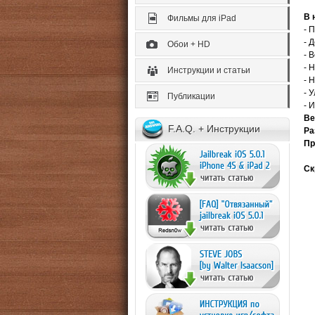
В 
Фильмы для iPad
- 
- 
Обои + HD
- 
- 
Инструкции и статьи
- 
- 
Публикации
- 
Ве
F.A.Q. + Инструкции
Ра
Пр
Ск