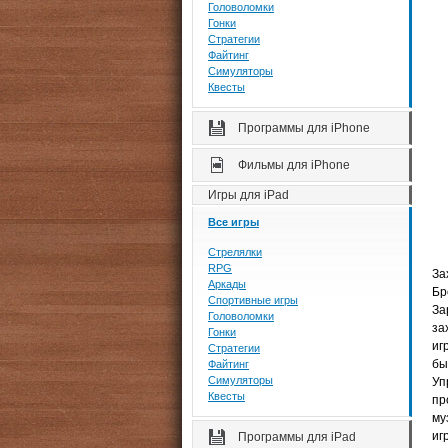
Головоломки
Гонки
Стратегии
Файтинг
Симуляторы
Квесты
Программы для iPhone
Фильмы для iPhone
Игры для iPad
Все игры
Стрелялки
RPG
За
Аркады
Бр
Спортивные игры
За
Головоломки
за
Гонки
иг
Стратегии
бы
Файтинг
Симуляторы
Уп
Квесты
пр
му
иг
Программы для iPad