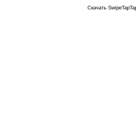
Скачать SwipeTapTap 