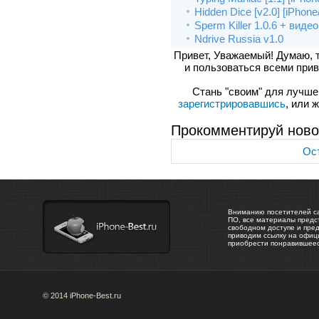
Hidden Dice [v2.0] [iPhone
Sperm Killer 1.0.6 + видео
Ndrive Russia v1.0
Привет, Уважаемый! Думаю, 
и пользоваться всеми прив
Стань "своим" для лучшего
зарегистрировавшись
, или 
Прокомментируй ново
Ост
Вниманию посетителей са
ПО, все материалы предс
свободном доступе и пре
приводим ссылку на офиц
приобрести понравившее
© 2014 iPhone-Best.ru