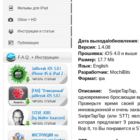
Фильмы для iPad
Обои + HD
Инструкции и статьи
Дата выхода/обновления:
Публикации
Версия:
1.4.08
Прошивка:
iOS 4.0 и выше
F.A.Q. + Инструкции
Размер:
17.7 Mb
Язык:
English
Разработчик:
MochiBits
Формат:
ipa
Описание:
SwipeTapTap,
одновременно бросающая в
Проверьте время своей р
инновационной и очень зах
SwipeTapTap (или STT) явл
которая предлагает 9 разн
Bop It, то Вы понравится и S