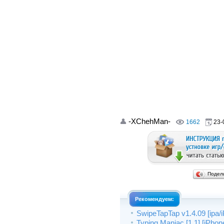
-XChehMan-
1662
23-
Подел
Рекомендуем:
SwipeTapTap v1.4.09 [ipa/
Typing Maniac [1.1] [iPhon