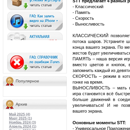
STT предлагает 4 разных 
- Классический
- Память
- Скорость
- Выносливость
КЛАССИЧЕСКИЙ позволяет 
потока шаров. Устраните ш
конца вашего экрана. По ме
жестов будет увеличиватьс
ПАМЯТЬ – наша версия игр
вместо цветов и кнопок,
запомнить каждый из девят
СКОРОСТЬ – режим в кото
Популярное
гонке на время.
ВЫНОСЛИВОСТЬ – мать вс
игра становится всё быстр
больше движений в соедин
Архив
увеличиваться! И не поз
вашего экрана.
Май 2025 (4)
Март 2025 (1)
Основные моменты STT:
Ноябрь 2024 (3)
Апрель 2024 (1)
- Универсальное Приложени