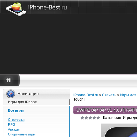
Навигация
iPhone-Best.ru
»
Скачать
»
Игры для
Touch]
Игры для iPhone
SWIPETAPTAP V1.4.08 [IPA/
Все игры
Категория: Игры дл
Стрелялки
RPG
Аркады
Спортивные игры