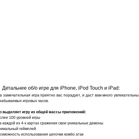
Детальнее об/о игре для iPhone, iPod Touch и iPad:
а замечательная игра приятно вас порадует, и даст вам много увлекательны
забываемых игровых часов.
о выделяет игру из общей массы приложений:
более 100 уровней игры
на каждой из 4-х картах сражения свои уникальные демоны
уникальный геймплей
возможность использования цепочки комбо атак