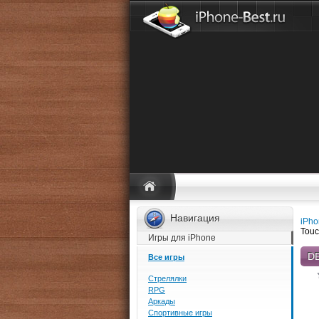
Навигация
iPho
Touc
Игры для iPhone
DE
Все игры
Стрелялки
RPG
Аркады
Спортивные игры