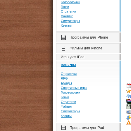
Головоломки
Гонки
Стратегии
Файтинг
Симуляторы
Квесты
Программы для iPhone
Фильмы для iPhone
Игры для iPad
Все игры
Стрелялки
RPG
Аркады
Спортивные игры
Головоломки
Гонки
Стратегии
Файтинг
Симуляторы
Квесты
Программы для iPad