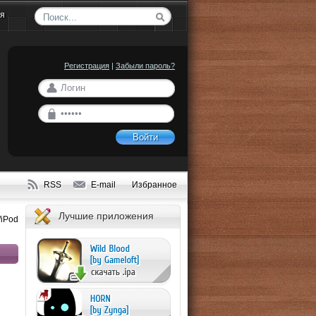
ия
Регистрация
|
Забыли пароль?
Войти
RSS
E-mail
Избранное
Лучшие приложения
/iPod