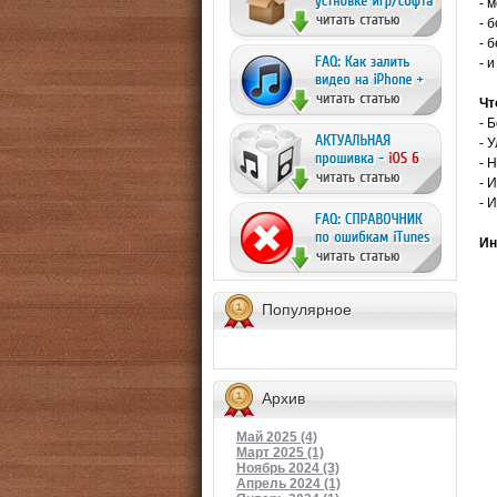
- 
- 
- 
- 
Чт
- 
- 
- 
- 
- 
Ин
Популярное
Архив
Май 2025 (4)
Март 2025 (1)
Ноябрь 2024 (3)
Апрель 2024 (1)