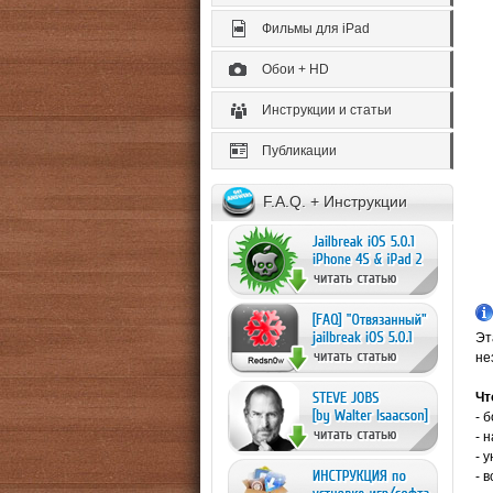
Фильмы для iPad
Обои + HD
Инструкции и статьи
Публикации
F.A.Q. + Инструкции
Эт
не
Чт
- 
- 
- 
- 