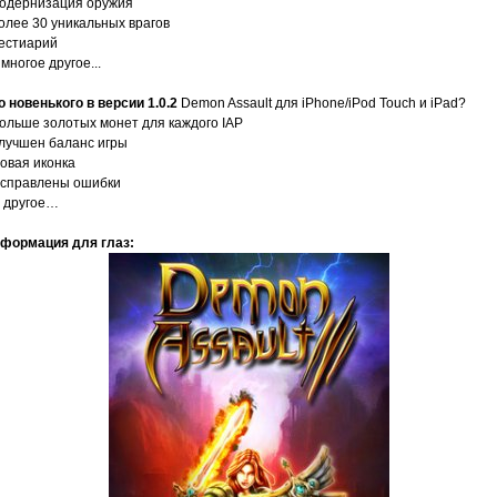
модернизация оружия
более 30 уникальных врагов
бестиарий
и многое другое...
о новенького в версии 1.0.2
Demon Assault для iPhone/iPod Touch и iPad?
Больше золотых монет для каждого IAP
Улучшен баланс игры
Новая иконка
Исправлены ошибки
И другое…
формация для глаз: