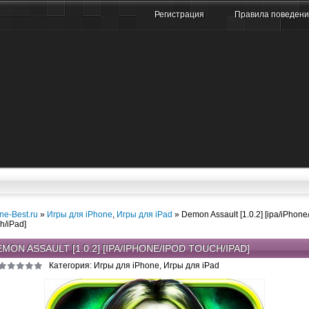
Регистрация
Правила поведен
ne-Best.ru
»
Игры для iPhone
,
Игры для iPad
» Demon Assault [1.0.2] [ipa/iPhone
h/iPad]
MON ASSAULT [1.0.2] [IPA/IPHONE/IPOD TOUCH/IPAD]
Категория: Игры для iPhone, Игры для iPad