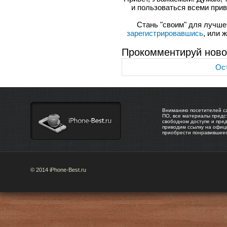
и пользоваться всеми прив
Стань "своим" для лучшего
зарегистрировавшись
, или 
Прокомментируй ново
Ост
Вниманию посетителей са
ПО, все материалы предс
свободном доступе и пре
приводим ссылку на офиц
приобрести понравившее
© 2014 iPhone-Best.ru