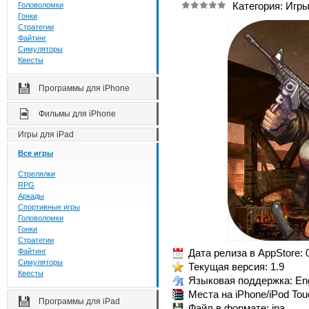
Категория: Игры
Головоломки
Гонки
Стратегии
Файтинг
Симуляторы
Квесты
Программы для iPhone
Фильмы для iPhone
Игры для iPad
Все игры
Стрелялки
RPG
Аркады
Спортивные игры
Головоломки
Гонки
Стратегии
Файтинг
Дата релиза в AppStore: 
Симуляторы
Текущая версия: 1.9
Квесты
Языковая поддержка: Eng
Места на iPhone/iPod Tou
Программы для iPad
Файл в формате: ipa