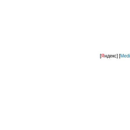
[
Я
ндекс]
[
Medi