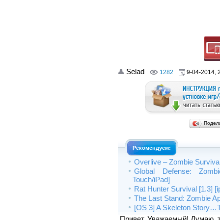
Selad
1282
9-04-2014, 
Подел
Рекомендуем:
Overlive – Zombie Survival
Global Defense: Zombie
Touch/iPad]
Rat Hunter Survival [1.3] [
The Last Stand: Zombie Ap
[OS 3] A Skeleton Story
Привет, Уважаемый! Думаю, 