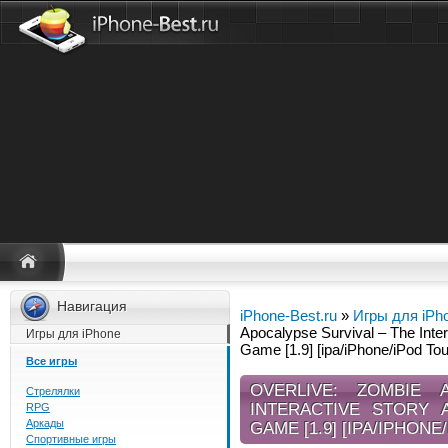
Навигация
iPhone-Best.ru
»
Игры для iPh
Apocalypse Survival – The Inte
Игры для iPhone
Game [1.9] [ipa/iPhone/iPod To
Все игры
OVERLIVE: ZOMBIE 
Стрелялки
INTERACTIVE STORY 
RPG
Аркады
GAME [1.9] [IPA/IPHONE
Спортивные игры