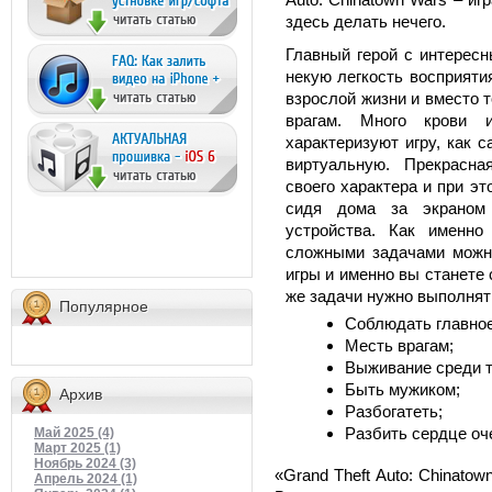
здесь делать нечего.
Главный герой с интересн
некую легкость восприяти
взрослой жизни и вместо т
врагам. Много крови 
характеризуют игру, как 
виртуальную. Прекрасна
своего характера и при эт
сидя дома за экраном 
устройства. Как именно
сложными задачами можн
игры и именно вы станете 
же задачи нужно выполнят
Популярное
Соблюдать главное
Месть врагам;
Выживание среди т
Быть мужиком;
Архив
Разбогатеть;
Разбить сердце оч
Май 2025 (4)
Март 2025 (1)
Ноябрь 2024 (3)
«Grand Theft Auto: Chinato
Апрель 2024 (1)