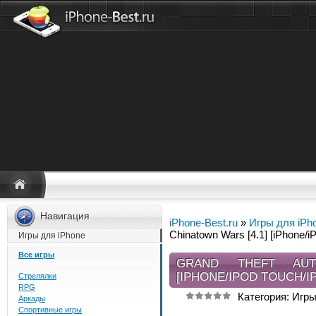
Навигация
iPhone-Best.ru
»
Игры для iPh
Chinatown Wars [4.1] [iPhone/i
Игры для iPhone
Все игры
GRAND THEFT AUT
[IPHONE/IPOD TOUCH/I
Стрелялки
RPG
Категория: Игры
Аркады
Спортивные игры