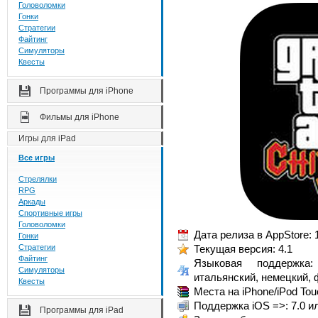
Головоломки
Гонки
Стратегии
Файтинг
Симуляторы
Квесты
Программы для iPhone
Фильмы для iPhone
Игры для iPad
Все игры
Стрелялки
RPG
Аркады
Спортивные игры
Головоломки
Дата релиза в AppStore: 
Гонки
Стратегии
Текущая версия: 4.1
Файтинг
Языковая поддержка:
Симуляторы
итальянский, немецкий,
Квесты
Места на iPhone/iPod To
Поддержка iOS =>: 7.0 и
Программы для iPad