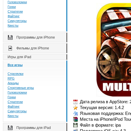
Головоломки
Гонки
Стратегии
Файтинг
Симуляторы
Квесты
Программы для iPhone
Фильмы для iPhone
Игры для iPad
Все игры
Стрелялки
RPG
Аркады
Спортивные игры
Головоломки
Гонки
Дата релиза в AppStore: 
Стратегии
Файтинг
Текущая версия: 1.4.2
Симуляторы
Языковая поддержка: Eng
Квесты
Места на iPhone/iPod Tou
Файл в формате: ipa
Программы для iPad
Поддержка iOS =>: 4.3