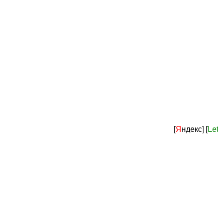
[
Я
ндекс]
[
Le