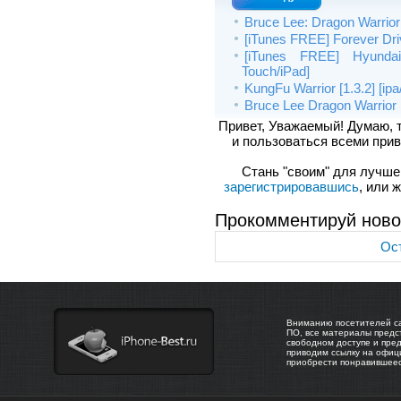
Bruce Lee: Dragon Warrior 
[iTunes FREE] Forever Driv
[iTunes FREE] Hyundai 
Touch/iPad]
KungFu Warrior [1.3.2] [ip
Bruce Lee Dragon Warrior H
Привет, Уважаемый! Думаю, 
и пользоваться всеми прив
Стань "своим" для лучшего
зарегистрировавшись
, или 
Прокомментируй ново
Ост
Вниманию посетителей са
ПО, все материалы предс
свободном доступе и пре
приводим ссылку на офиц
приобрести понравившее