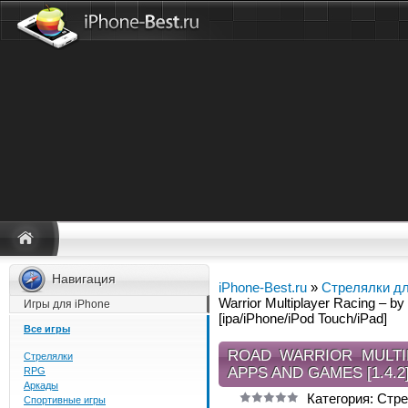
Навигация
iPhone-Best.ru
»
Стрелялки дл
Warrior Multiplayer Racing – b
Игры для iPhone
[ipa/iPhone/iPod Touch/iPad]
Все игры
ROAD WARRIOR MULTI
Стрелялки
APPS AND GAMES [1.4.2
RPG
Аркады
Категория: Стре
Спортивные игры