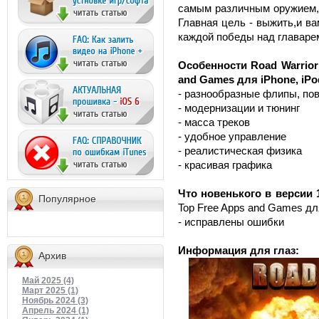
самым различным оружием, 
Главная цель - выжить,и в
каждой победы над главарем
Особенности Road Warrior 
and Games для iPhone, iPo
- разнообразные флипы, пов
- модернизации и тюнинг
- масса треков
- удобное управление
- реалистическая физика
- красивая графика
Что новенького в версии 
Популярное
Top Free Apps and Games для
- исправлены ошибки
Информация для глаз:
Архив
Май 2025 (4)
Март 2025 (1)
Ноябрь 2024 (3)
Апрель 2024 (1)