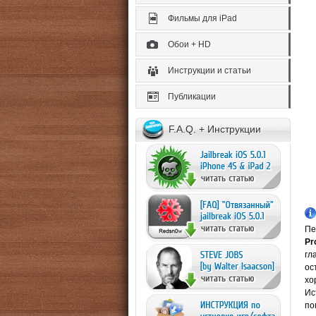
Фильмы для iPad
Обои + HD
Инструкции и статьи
Публикации
F.A.Q. + Инструкции
Пе
Pr
гл
ос
хо
Ис
по