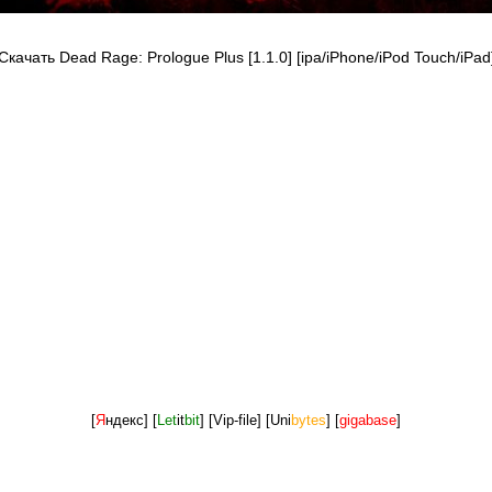
Скачать Dead Rage: Prologue Plus [1.1.0] [ipa/iPhone/iPod Touch/iPad
[
Я
ндекс]
[
Let
it
bit
]
[Vip-file]
[Uni
bytes
]
[
gigabase
]