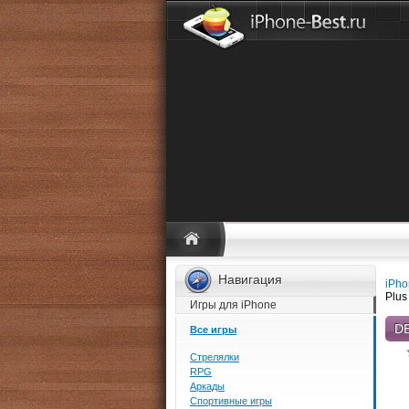
Навигация
iPho
Plus
Игры для iPhone
DE
Все игры
Стрелялки
RPG
Аркады
Спортивные игры