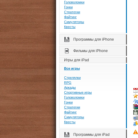
Головоломки
Гонки
Стратегии
Файтинг
Симуляторы
Квесты
Программы для iPhone
Фильмы для iPhone
Игры для iPad
Все игры
Стрелялки
RPG
Аркады
Спортивные игры
Головоломки
Гонки
Стратегии
Файтинг
Симуляторы
Квесты
Программы для iPad