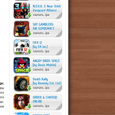
ge:
гры
кто
это
ас.
рое