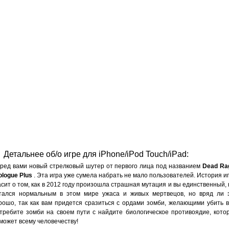
Детальнее об/о игре для iPhone/iPod Touch/iPad:
ред вами новый стрелковый шутер от первого лица под названием
Dead Ra
ologue Plus
. Эта игра уже сумела набрать не мало пользователей. История и
асит о том, как в 2012 году произошла страшная мутация и вы единственный, 
тался нормальным в этом мире ужаса и живых мертвецов, но вряд ли 
рошо, так как вам придется сразиться с ордами зомби, желающими убить в
требите зомби на своем пути с найдите биологическое противоядие, кото
может всему человечеству!