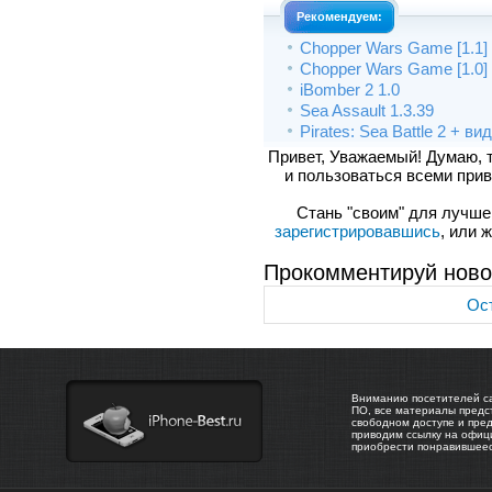
Рекомендуем:
Chopper Wars Game [1.1] 
Chopper Wars Game [1.0] 
iBomber 2 1.0
Sea Assault 1.3.39
Pirates: Sea Battle 2 + ви
Привет, Уважаемый! Думаю, 
и пользоваться всеми прив
Стань "своим" для лучшего
зарегистрировавшись
, или 
Прокомментируй ново
Ост
Вниманию посетителей са
ПО, все материалы предс
свободном доступе и пре
приводим ссылку на офиц
приобрести понравившее