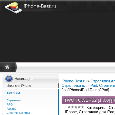
Навигация
iPhone-Best.ru
»
Стрелялки дл
Стрелялки для iPad
,
Стратеги
Игры для iPhone
[ipa/iPhone/iPod Touch/iPad]
Все игры
TWO TOWERS2 [1.0.0] [
Стрелялки
RPG
Категория: Ст
Аркады
iPhone, Стрелялки для iPad
Спортивные игры