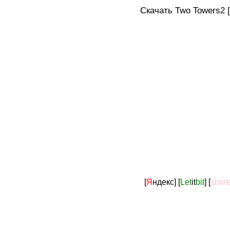
Скачать Two Towers2 [1
[
Я
ндекс]
[
Let
it
bit
]
[
shar