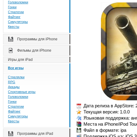
Головоломки
Гонки
Стратегии
Файтинг
Симуляторы
Квесты
Программы для iPhone
Фильмы для iPhone
Игры для iPad
Все игры
Стрелялки
RPG
Аркады
Спортивные игры
Головоломки
Гонки
Дата релиза в AppStore: 
Стратегии
Текущая версия: 1.0.0
Файтинг
Симуляторы
Языковая поддержка: анг
Квесты
Места на iPhone/iPod Tou
Файл в формате: ipa
Программы для iPad
Поддержка iOS =>: iOS 3