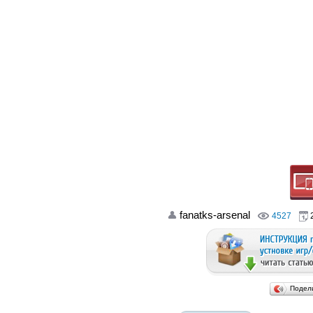
fanatks-arsenal
4527
2
Подел