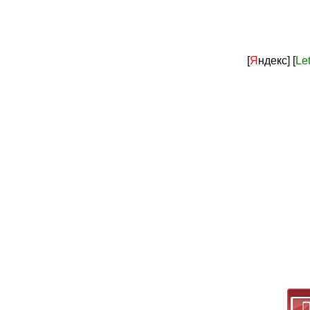
[
Я
ндекс]
[
Le