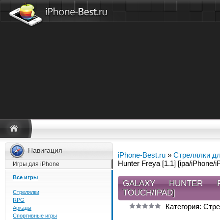
Навигация
iPhone-Best.ru
»
Стрелялки дл
Hunter Freya [1.1] [ipa/iPhone/
Игры для iPhone
Все игры
GALAXY HUNTER FRE
TOUCH/IPAD]
Стрелялки
RPG
Категория: Стре
Аркады
Спортивные игры