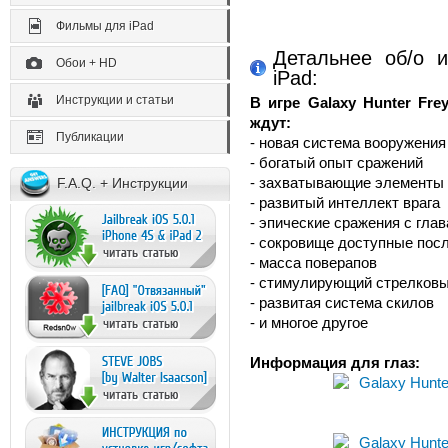
Фильмы для iPad
Детальнее об/о и
Обои + HD
iPad:
Инструкции и статьи
В игре Galaxy Hunter Fre
ждут:
Публикации
- новая система вооружения
- богатый опыт сражений
- захватывающие элементы 
F.A.Q. + Инструкции
- развитый интеллект врага
- эпические сражения с гла
- сокровище доступные посл
- масса поверапов
- стимулирующий стрелковы
- развитая система скилов
- и многое другое
Информация для глаз: