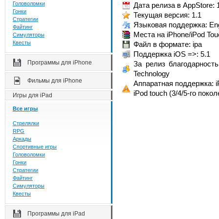
Головоломки
Дата релиза в AppStore: 
Гонки
Текущая версия: 1.1
Стратегии
Языковая поддержка: Eng
Файтинг
Места на iPhone/iPod Tou
Симуляторы
Квесты
Файл в формате: ipa
Поддержка iOS =>: 5.1
Программы для iPhone
За релиз благодарность 
Technology
Фильмы для iPhone
Аппаратная поддержка: iP
iPod touch (3/4/5-го покол
Игры для iPad
Все игры
Стрелялки
RPG
Аркады
Спортивные игры
Головоломки
Гонки
Стратегии
Файтинг
Симуляторы
Квесты
Программы для iPad