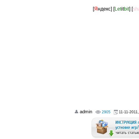
[
Я
ндекс]
[
Let
it
bit
]
[
sh
admin
2905
11-11-2011,