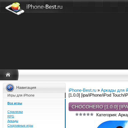
Навигация
iPhone-Best.ru
»
Аркады для i
[1.0.0] [ipa/iPhone/iPod Touch/i
Игры для iPhone
Все игры
CHOCOHERO [1.0.0] [IP
Стрелялки
Категория: Арка
RPG
Аркады
Спортивные игры