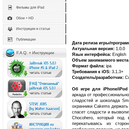
Фильмы для iPad
Обои + HD
Инструкции и статьи
Публикации
Дата релиза игры/програм
Актуальная версия:
1.0.0
F.A.Q. + Инструкции
Язык интерфейса:
English
Объем занимаемого места 
Формат файла:
ipa
Требования к iOS:
3.1.3+
Создатель/разработчик:
C
Об игре для iPhone/iPod
аркада от профессионально
сладостей и шоколада Sm
охранники Cakems держать 
спасет сладости и вызволи
Chocohero, который под 
перекатываясь из стор