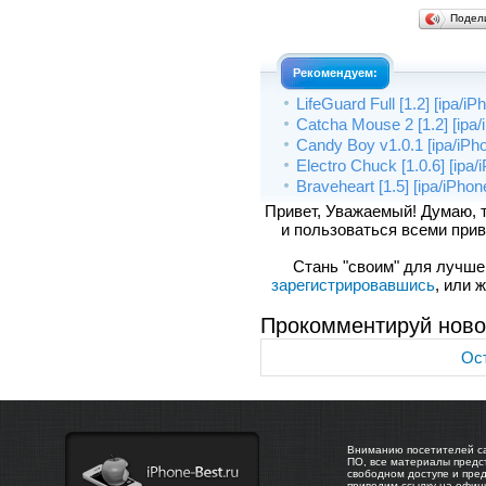
Подел
Рекомендуем:
LifeGuard Full [1.2] [ipa/i
Catcha Mouse 2 [1.2] [ipa/
Candy Boy v1.0.1 [ipa/iPh
Electro Chuck [1.0.6] [ipa
Braveheart [1.5] [ipa/iPho
Привет, Уважаемый! Думаю, 
и пользоваться всеми прив
Стань "своим" для лучшего
зарегистрировавшись
, или 
Прокомментируй ново
Ост
Вниманию посетителей са
ПО, все материалы предс
свободном доступе и пре
приводим ссылку на офиц