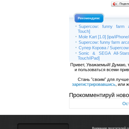
Подел
Рекомендуем:
Supercow: funny farm ar
Touch]
Mole Kart [1.0] [ipa/iPhone
Supercow: funny farm arcad
Супер Корова / Supercow [
Sonic & SEGA All-Stars
Touch/iPad]
Привет, Уважаемый! Думаю, 
и пользоваться всеми прив
Стань "своим" для лучшего
зарегистрировавшись
, или 
Прокомментируй ново
Ост
Вниманию посетителей са