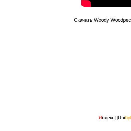
Скачать Woody Woodpecker
[
Я
ндекс]
[Uni
by