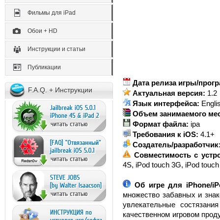
Фильмы для iPad
Обои + HD
Инструкции и статьи
Публикации
Дата релиза игры/прог
F.A.Q. + Инструкции
Актуальная версия:
1.2
Язык интерфейса:
Engli
Объем занимаемого мест
Формат файла:
ipa
Требования к iOS:
4.1+
Создатель/разработчик
Совместимость с устр
4S, iPod touch 3G, iPod touch
Об игре для iPhone/i
множество забавных и зна
увлекательные состязани
качественном игровом проду