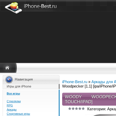
Навигация
iPhone-Best.ru
»
Аркады для i
Woodpecker [1.1] [ipa/iPhone/i
Игры для iPhone
Все игры
WOODY WOODPECKER
TOUCH/IPAD]
Стрелялки
RPG
Категория: Арка
Аркады
Спортивные игры