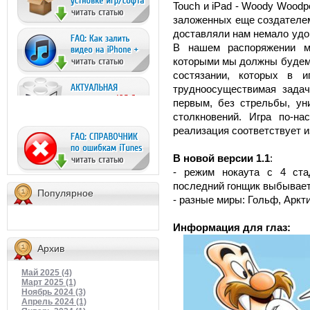
Touch и iPad - Woody Woodp
заложенных еще создателем
доставляли нам немало удо
В нашем распоряжении мн
которыми мы должны будем 
состязании, которых в и
трудноосуществимая зада
первым, без стрельбы, ун
столкновений. Игра по-н
реализация соответствует и
В новой версии 1.1
:
- режим нокаута с 4 ста
последний гонщик выбывае
Популярное
- разные миры: Гольф, Аркт
Информация для глаз:
Архив
Май 2025 (4)
Март 2025 (1)
Ноябрь 2024 (3)
Апрель 2024 (1)