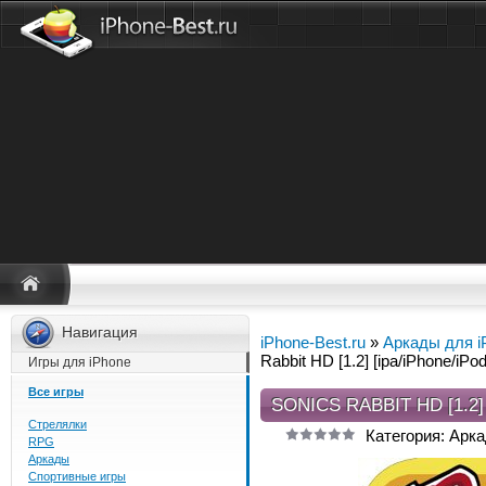
Навигация
iPhone-Best.ru
»
Аркады для i
Rabbit HD [1.2] [ipa/iPhone/iPo
Игры для iPhone
Все игры
SONICS RABBIT HD [1.2]
Стрелялки
Категория: Арк
RPG
Аркады
Спортивные игры