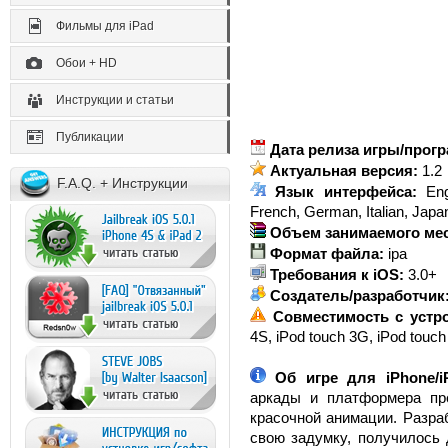
Фильмы для iPad
Обои + HD
Инструкции и статьи
Публикации
Дата релиза игры/прог
Актуальная версия:
1.2
F.A.Q. + Инструкции
Язык интерфейса:
En
French, German, Italian, Jap
Объем занимаемого мест
Формат файла:
ipa
Требования к iOS:
3.0+
Создатель/разработчик
Совместимость с устр
4S, iPod touch 3G, iPod touch
Об игре для iPhone/
аркады и платформера пр
красочной анимации. Разра
свою задумку, получилось 