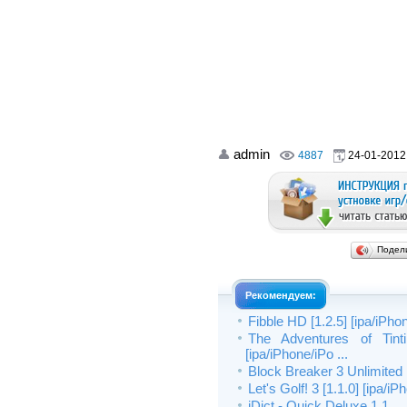
admin
4887
24-01-2012,
Подел
Рекомендуем:
Fibble HD [1.2.5] [ipa/iPho
The Adventures of Tint
[ipa/iPhone/iPo ...
Block Breaker 3 Unlimited 
Let's Golf! 3 [1.1.0] [ipa/i
iDict - Quick Deluxe 1.1