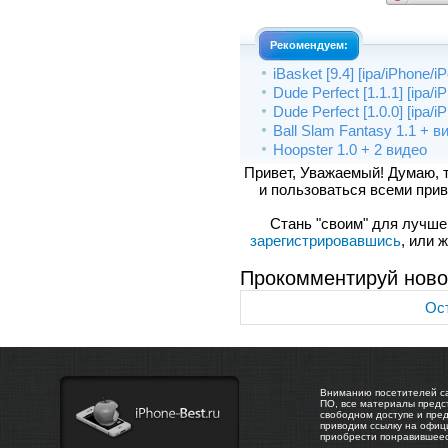
Рекомендуем:
iBasket [9.4] [ipa/iPhone/i
Dude Perfect [1.1.1] [ipa/
Dude Perfect [1.0.0] [ipa/
Ball Slam Fantasy 1.1 + в
Hoopster 1.0 + 2 видео
Привет, Уважаемый! Думаю, 
и пользоваться всеми прив
Стань "своим" для лучшего
зарегистрировавшись
, или 
Прокомментируй ново
Ост
Вниманию посетителей са
ПО, все материалы предс
свободном доступе и пре
приводим ссылку на офиц
приобрести понравившее