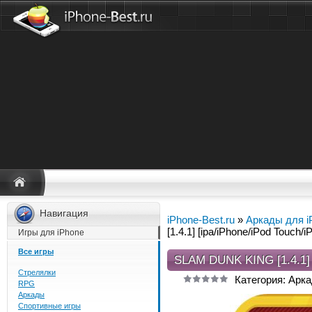
Навигация
iPhone-Best.ru
»
Аркады для i
[1.4.1] [ipa/iPhone/iPod Touch/i
Игры для iPhone
Все игры
SLAM DUNK KING [1.4.1]
Стрелялки
Категория: Арка
RPG
Аркады
Спортивные игры