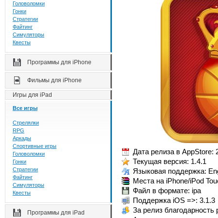
Головоломки
Гонки
Стратегии
Файтинг
Симуляторы
Квесты
Программы для iPhone
Фильмы для iPhone
Игры для iPad
Все игры
Стрелялки
RPG
Аркады
Спортивные игры
Дата релиза в AppStore: 
Головоломки
Текущая версия: 1.4.1
Гонки
Стратегии
Языковая поддержка: Eng
Файтинг
Места на iPhone/iPod Tou
Симуляторы
Файл в формате: ipa
Квесты
Поддержка iOS =>: 3.1.3
За релиз благодарность р
Программы для iPad