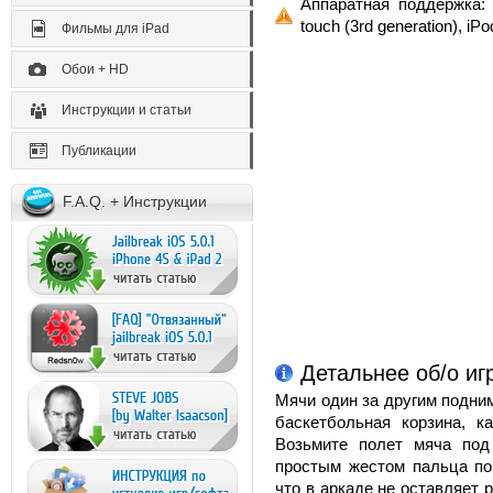
Аппаратная поддержка: 
touch (3rd generation), iPo
Фильмы для iPad
Обои + HD
Инструкции и статьи
Публикации
F.A.Q. + Инструкции
Детальнее об/о игр
Мячи один за другим подни
баскетбольная корзина, к
Возьмите полет мяча под
простым жестом пальца по 
что в аркаде не оставляет