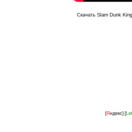
Скачать Slam Dunk King [
[
Я
ндекс]
[
Le