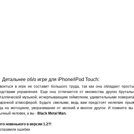
Детальнее об/о игре для iPhone/iPod Touch:
воиться в игре не составит большого труда, так как она обладает прост
едствами управления. Еще она отличается от множества других бруталь
таллической музыкой, исчерпывающим геймплеем, удивительными поверап
мрачной атмосферой. Будьте смелыми, ведь вам предстоят нелегкие прыж
да на мотоцикле, уворачивание от молний и многое другое. И помните вы
ычный человек, а вы -
Black Metal Man.
что новенького в версии 1.2?!
Исправили ошибки