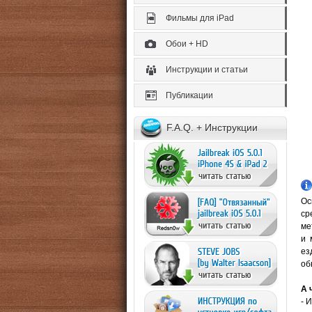
Фильмы для iPad
Обои + HD
Инструкции и статьи
Публикации
F.A.Q. + Инструкции
Ос
ср
ме
и 
ез
об
А 
- 