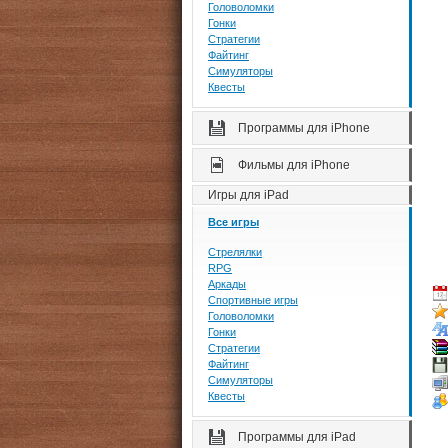
Головоломки
Гонки
Стратегии
Файтинг
Симуляторы
Квесты
Программы для iPhone
Фильмы для iPhone
Игры для iPad
Все игры
Стрелялки
RPG
Аркады
Спортивные игры
Головоломки
Гонки
Стратегии
Файтинг
Симуляторы
Квесты
Программы для iPad