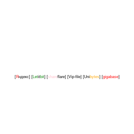
[
Я
ндекс]
[
Let
it
bit
]
[
share
flare]
[Vip-file]
[Uni
bytes
]
[
gigabase
]