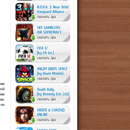
ыми
ной
ами
ки,
 не