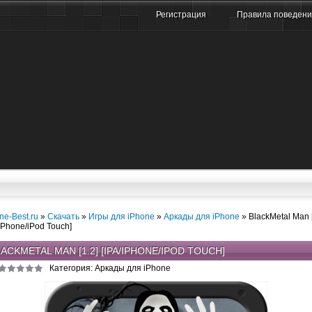
Регистрация
Правила поведен
ne-Best.ru
»
Скачать
»
Игры для iPhone
»
Аркады для iPhone
» BlackMetal Man [
/iPhone/iPod Touch]
ACKMETAL MAN [1.2] [IPA/IPHONE/IPOD TOUCH]
Категория: Аркады для iPhone