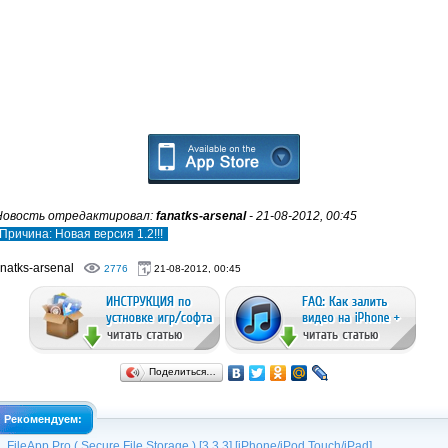
Новость отредактировал:
fanatks-arsenal
- 21-08-2012, 00:45
Причина: Новая версия 1.2!!!
natks-arsenal
2776
21-08-2012, 00:45
Поделиться…
Рекомендуем:
FileApp Pro ( Secure File Storage ) [3.3.3] [iPhone/iPod Touch/iPad]