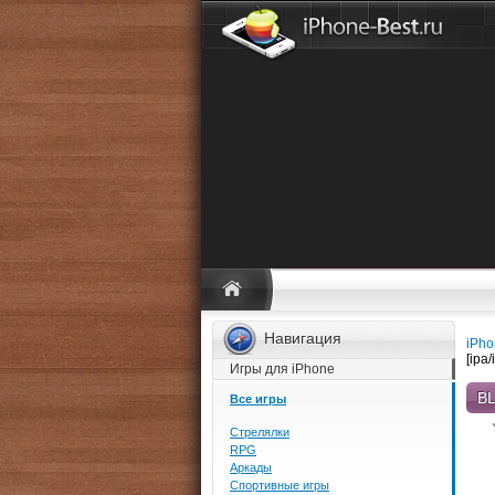
Навигация
iPho
[ipa
Игры для iPhone
BL
Все игры
Стрелялки
RPG
Аркады
Спортивные игры