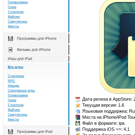
Головоломки
Гонки
Стратегии
Файтинг
Симуляторы
Квесты
Программы для iPhone
Фильмы для iPhone
Игры для iPad
Все игры
Стрелялки
RPG
Аркады
Спортивные игры
Головоломки
Дата релиза в AppStore: 
Гонки
Текущая версия: 1.6
Стратегии
Файтинг
Языковая поддержка: Rus
Симуляторы
Места на iPhone/iPod Tou
Квесты
Файл в формате: ipa
Поддержка iOS =>: 4.1
Программы для iPad