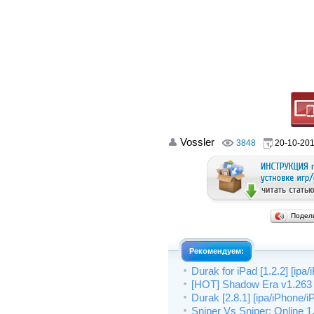
Vossler
3848
20-10-201
Подел
Рекомендуем:
Durak for iPad [1.2.2] [ipa/
[HOT] Shadow Era v1.263 [
Durak [2.8.1] [ipa/iPhone/
Sniper Vs Sniper: Online 1