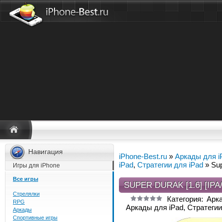
Навигация
iPhone-Best.ru
»
Аркады для i
iPad
,
Стратегии для iPad
» Sup
Игры для iPhone
Все игры
SUPER DURAK [1.6] [IP
Стрелялки
Категория: Арк
RPG
Аркады для iPad, Стратегии
Аркады
Спортивные игры