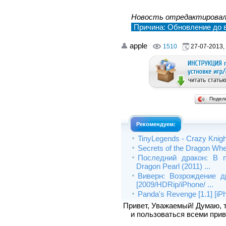
Новость отредактирова
Причина: Обновление до в
apple
1510
27-07-2013,
Подел
Рекомендуем:
TinyLegends - Crazy Knight
Secrets of the Dragon Whee
Последний дракон: В 
Dragon Pearl (2011) ...
Виверн: Возрождение д
[2009/HDRip/iPhone/ ...
Panda's Revenge [1.1] [iP
Привет, Уважаемый! Думаю, 
и пользоваться всеми прив