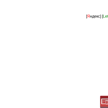
[
Я
ндекс]
[
Le