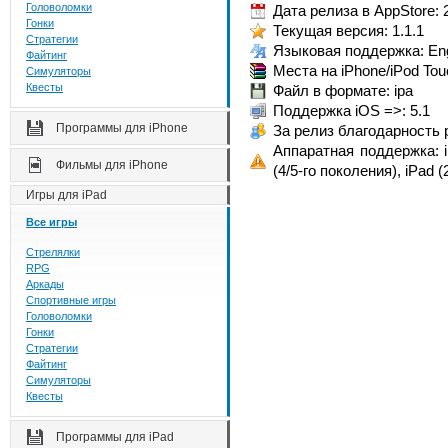
Головоломки
Дата релиза в AppStore: 
Гонки
Текущая версия: 1.1.1
Стратегии
Языковая поддержка: Eng
Файтинг
Места на iPhone/iPod Tou
Симуляторы
Квесты
Файл в формате: ipa
Поддержка iOS =>: 5.1
Программы для iPhone
За релиз благодарность раз
Аппаратная поддержка: iP
Фильмы для iPhone
(4/5-го поколения), iPad (
Игры для iPad
Все игры
Стрелялки
RPG
Аркады
Спортивные игры
Головоломки
Гонки
Стратегии
Файтинг
Симуляторы
Квесты
Программы для iPad