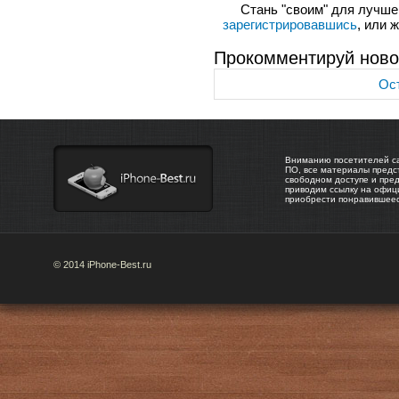
Стань "своим" для лучшего
зарегистрировавшись
, или 
Прокомментируй ново
Ост
Вниманию посетителей са
ПО, все материалы предс
свободном доступе и пре
приводим ссылку на офиц
приобрести понравившее
© 2014 iPhone-Best.ru