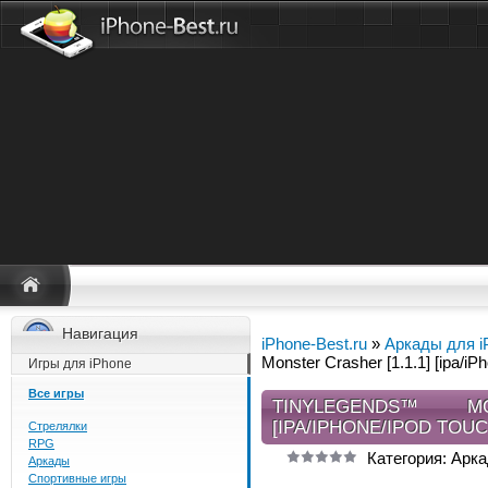
Навигация
iPhone-Best.ru
»
Аркады для i
Monster Crasher [1.1.1] [ipa/iP
Игры для iPhone
Все игры
TINYLEGENDS™ M
[IPA/IPHONE/IPOD TOUC
Стрелялки
RPG
Категория: Арка
Аркады
Спортивные игры