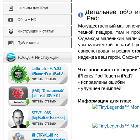
Фильмы для iPad
Детальнее об/о и
iPad:
Обои + HD
Могущественный маг запеча
Инструкции и статьи
темной пещере, там и про
Однажды маленький мальчи
Публикации
узы магической печати! Пр
свирепствовал и решил ото
надежда ваш герой. Сможет л
F.A.Q. + Инструкции
Что новенького в версии 1
iPhone/iPod Touch и iPad?
- исправлены ошибки
- улучшен геймплей
Информация для глаз: