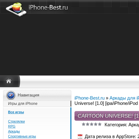
Навигация
iPhone-Best.ru
»
Аркады для i
Universe! [1.0] [ipa/iPhone/iPod
Игры для iPhone
Все игры
CARTOON UNIVERSE! [1.
Стрелялки
Категория: Арка
RPG
Аркады
Дата релиза в AppStore: 
Спортивные игры