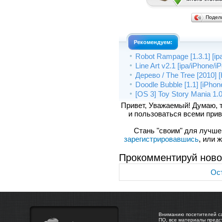
Подел
Рекомендуем:
Robot Rampage [1.3.1] [ip
Line Art v2.1 [ipa/iPhone/i
Дерево / The Tree [2010] 
Doodle Bubble [1.1] [iPhon
[OS 3] Toy Story Mania 1.0
Привет, Уважаемый! Думаю, 
и пользоваться всеми прив
Стань "своим" для лучшего
зарегистрировавшись
, или 
Прокомментируй ново
Ост
Вниманию посетителей са
ПО, все материалы предс