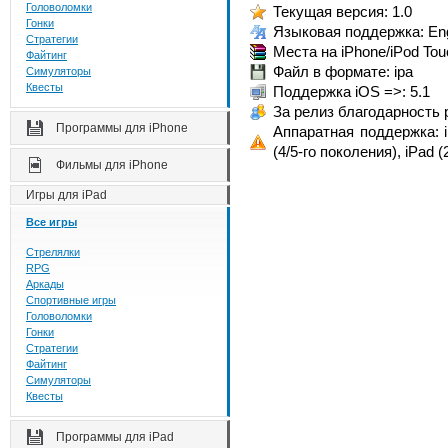
Головоломки
Текущая версия: 1.0
Гонки
Языковая поддержка: Eng
Стратегии
Места на iPhone/iPod Tou
Файтинг
Файл в формате: ipa
Симуляторы
Квесты
Поддержка iOS =>: 5.1
За релиз благодарность р
Программы для iPhone
Аппаратная поддержка: iP
(4/5-го поколения), iPad (
Фильмы для iPhone
Игры для iPad
Все игры
Стрелялки
RPG
Аркады
Спортивные игры
Головоломки
Гонки
Стратегии
Файтинг
Симуляторы
Квесты
Программы для iPad