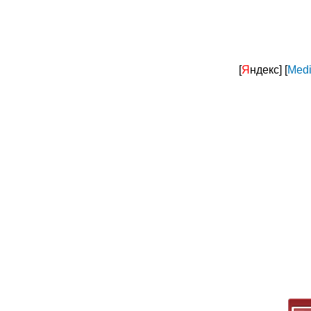
[
Я
ндекс]
[
Medi