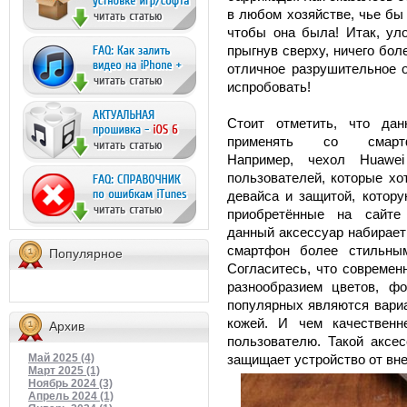
в любом хозяйстве, чье бы
чтобы она была! Итак, ул
прыгнув сверху, ничего бо
отличное разрушительное о
испробовать!
Стоит отметить, что дан
применять со смарт
Например, чехол Huawe
пользователей, которые х
девайса и защитой, котору
приобретённые на сайте 
данный аксессуар набирает
смартфон более стильным
Популярное
Согласитесь, что совреме
разнообразием цветов, ф
популярных являются вари
кожей. И чем качественн
Архив
пользователю. Такой аксе
Май 2025 (4)
защищает устройство от вн
Март 2025 (1)
Ноябрь 2024 (3)
Апрель 2024 (1)