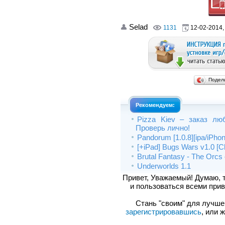
Selad
1131
12-02-2014,
Подел
Рекомендуем:
Pizza Kiev – заказ лю
Проверь лично!
Pandorum [1.0.8][ipa/iPhon
[+iPad] Bugs Wars v1.0 [Chi
Brutal Fantasy - The Orcs
Underworlds 1.1
Привет, Уважаемый! Думаю, 
и пользоваться всеми прив
Стань "своим" для лучшего
зарегистрировавшись
, или 