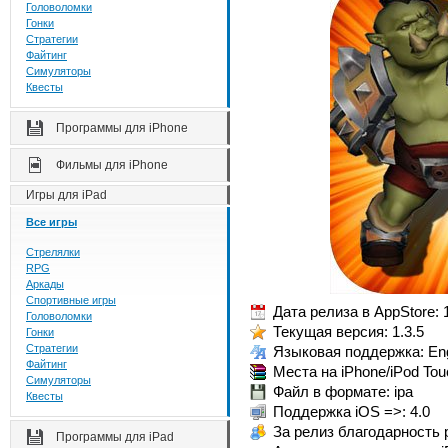
Головоломки
Гонки
Стратегии
Файтинг
Симуляторы
Квесты
Программы для iPhone
Фильмы для iPhone
Игры для iPad
Все игры
Стрелялки
RPG
Аркады
Спортивные игры
Дата релиза в AppStore: 
Головоломки
Текущая версия: 1.3.5
Гонки
Стратегии
Языковая поддержка: Eng
Файтинг
Места на iPhone/iPod Tou
Симуляторы
Файл в формате: ipa
Квесты
Поддержка iOS =>: 4.0
За релиз благодарность
Программы для iPad