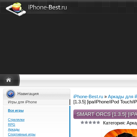
Навигация
iPhone-Best.ru
»
Аркады для i
[1.3.5] [ipa/iPhone/iPod Touch/i
Игры для iPhone
Все игры
SMART ORCS [1.3.5] [I
Стрелялки
Категория: Арка
RPG
Аркады
Спортивные игры