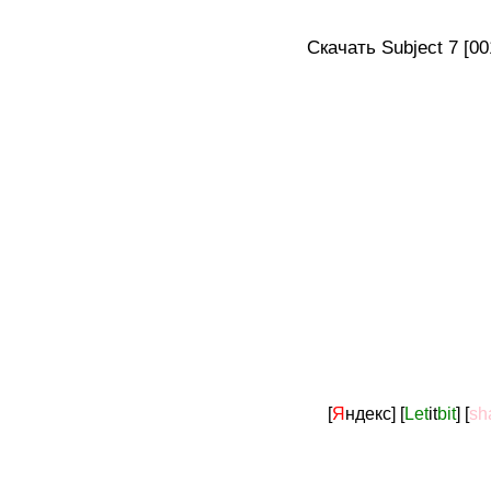
Скачать Subject 7 [001
[
Я
ндекс]
[
Let
it
bit
]
[
sh