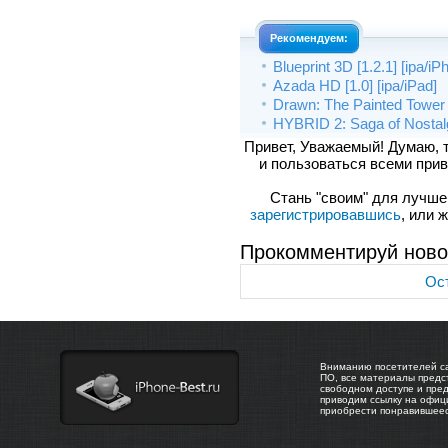
Рекомендуем:
Blueprint 3D [1.2.1] [ipa/i
Azada HD [1.0] [ipa/iPad]
Drawn: The Painted Tower HD
HYBRID 2: Saga of Nostalg
Привет, Уважаемый! Думаю, 
и пользоваться всеми прив
Стань "своим" для лучшего
зарегистрировавшись
, или 
Прокомментируй ново
Ост
Вниманию посетителей са
ПО, все материалы предс
свободном доступе и пре
приводим ссылку на офиц
приобрести понравившее