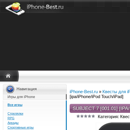
Навигация
iPhone-Best.ru
»
Квесты для i
[ipa/iPhone/iPod Touch/iPad]
Игры для iPhone
Все игры
SUBJECT 7 [001.01] [IP
Стрелялки
Категория: Квес
RPG
Аркады
Спортивные игры