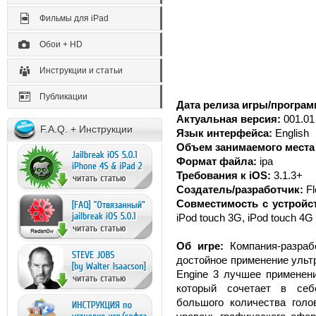
Фильмы для iPad
Обои + HD
Инструкции и статьи
Публикации
Дата релиза игры/програм
Актуальная версия:
001.01
F.A.Q. + Инструкции
Язык интерфейса:
English
Объем занимаемого места 
Формат файла:
ipa
Требования к iOS:
3.1.3+
Создатель/разработчик:
Fl
Совместимость с устройс
iPod touch 3G, iPod touch 4G
Об игре:
Компания-разрабо
достойное применение ульт
Engine 3 лучшее применени
который сочетает в себе
большого количества голо