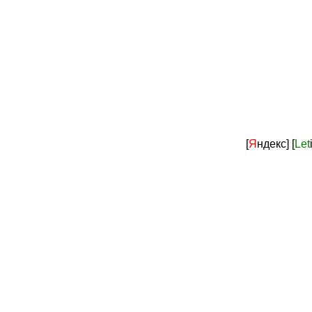
[
Я
ндекс]
[
Let