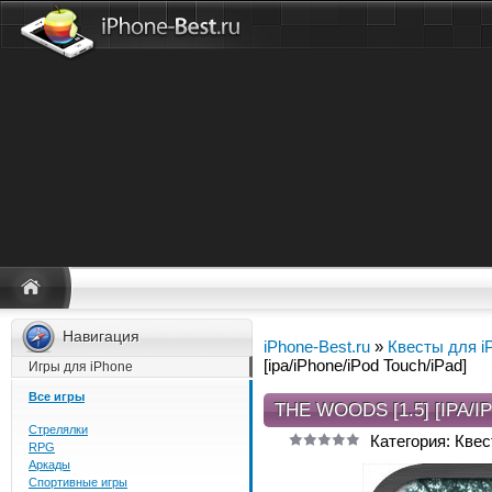
Навигация
iPhone-Best.ru
»
Квесты для i
[ipa/iPhone/iPod Touch/iPad]
Игры для iPhone
Все игры
THE WOODS [1.5] [IPA/
Стрелялки
Категория: Квес
RPG
Аркады
Спортивные игры