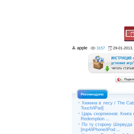
apple
3157
29-01-2013,
Подел
Рекомендуем:
Хижина в лесу / The Cabi
Touch/iPad]
Царь скорпионов: Книга м
Redemption ...
По ту сторону Шервуда 
[mp4/iPhone/iPod ...