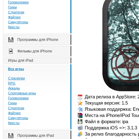
Головоломки
Гонки
Стратегии
Файтинг
Симуляторы
Квесты
Программы для iPhone
Фильмы для iPhone
Игры для iPad
Все игры
Стрелялки
RPG
Аркады
Спортивные игры
Дата релиза в AppStore: 
Головоломки
Текущая версия: 1.5
Гонки
Стратегии
Языковая поддержка: Eng
Файтинг
Места на iPhone/iPod Tou
Симуляторы
Файл в формате: ipa
Квесты
Поддержка iOS =>: 3.1.3
За релиз благодарность 
Программы для iPad