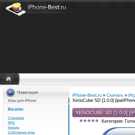
Навигация
iPhone-Best.ru
»
Скачать
»
Иг
XenoCube SD [1.0.0] [ipa/iPhon
Игры для iPhone
Все игры
XENOCUBE SD [1.0.0] [
Стрелялки
Категория: Гол
RPG
Аркады
Спортивные игры