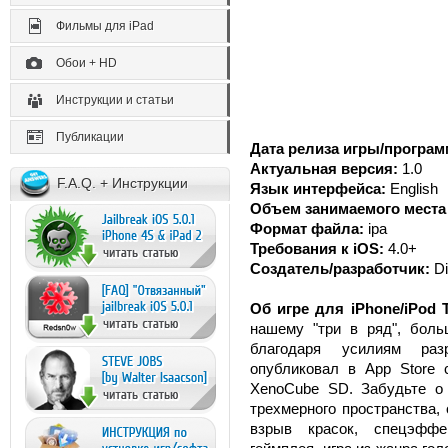
Фильмы для iPad
Обои + HD
Инструкции и статьи
Публикации
Дата релиза игры/програм
Актуальная версия:
1.0
F.A.Q. + Инструкции
Язык интерфейса:
English
Объем занимаемого места 
Формат файла:
ipa
Требования к iOS:
4.0+
Создатель/разработчик:
Di
Об игре для iPhone/iPod 
нашему "три в ряд", боль
благодаря усилиям разр
опубликовал в App Store 
XenoCube SD. Забудьте о 
трехмерного пространства,
взрыв красок, спецэффек