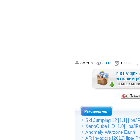
admin
3083
9-11-2011, 
Подел
Рекомендуем:
Ski Jumping 12 [1.1] [ipa/
XenoCube HD [1.0] [ipa/iP
Anomaly Warzone Earth HD 
AR Invaders [2012] [ipa/iP