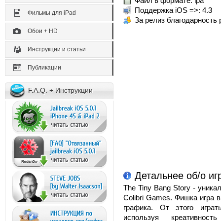
Файл в формате: ipa
Поддержка iOS =>: 4.3
Фильмы для iPad
За релиз благодарность 
Обои + HD
Инструкции и статьи
Публикации
F.A.Q. + Инструкции
Детальнее об/о игр
The Tiny Bang Story - уник
Colibri Games. Фишка игра в
графика. От этого играт
используя креативнос