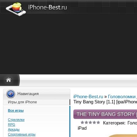
Навигация
iPhone-Best.ru
»
Головоломки 
Tiny Bang Story [1.1] [ipa/iPhon
Игры для iPhone
Все игры
THE TINY BANG STORY [
Стрелялки
Категория: Гол
RPG
iPad
Аркады
Спортивные игры