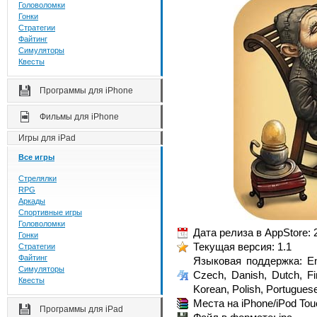
Головоломки
Гонки
Стратегии
Файтинг
Симуляторы
Квесты
Программы для iPhone
Фильмы для iPhone
Игры для iPad
Все игры
Стрелялки
RPG
Аркады
Спортивные игры
Головоломки
Дата релиза в AppStore: 
Гонки
Текущая версия: 1.1
Стратегии
Файтинг
Языковая поддержка: Eng
Симуляторы
Czech, Danish, Dutch, Fi
Квесты
Korean, Polish, Portugues
Места на iPhone/iPod To
Программы для iPad