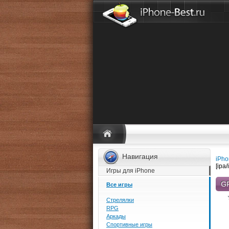
Навигация
iPho
[ipa
Игры для iPhone
GR
Все игры
Стрелялки
RPG
Аркады
Спортивные игры