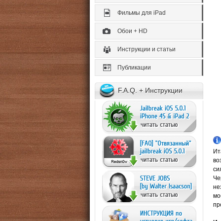
Фильмы для iPad
Обои + HD
Инструкции и статьи
Публикации
F.A.Q. + Инструкции
Ит
во
си
Че
не
мо
пр