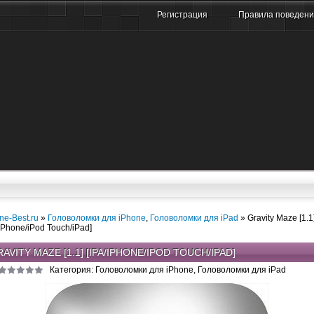
Регистрация
Правила поведен
ne-Best.ru
»
Головоломки для iPhone
,
Головоломки для iPad
» Gravity Maze [1.1
/iPhone/iPod Touch/iPad]
AVITY MAZE [1.1] [IPA/IPHONE/IPOD TOUCH/IPAD]
Категория: Головоломки для iPhone, Головоломки для iPad