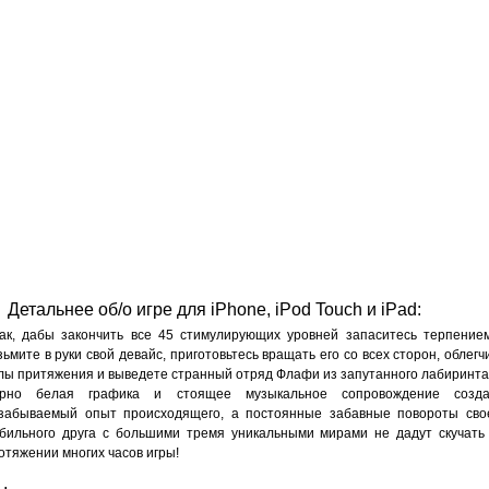
Детальнее об/о игре для iPhone, iPod Touch и iPad:
ак, дабы закончить все 45 стимулирующих уровней запаситесь терпение
зьмите в руки свой девайс, приготовьтесь вращать его со всех сторон, облегч
лы притяжения и выведете странный отряд Флафи из запутанного лабиринта
рно белая графика и стоящее музыкальное сопровождение созд
забываемый опыт происходящего, а постоянные забавные повороты сво
бильного друга с большими тремя уникальными мирами не дадут скучать
отяжении многих часов игры!