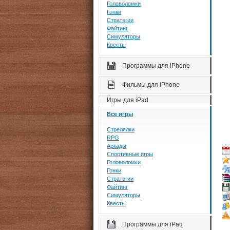
Головоломки
Гонки
Стратегии
Файтинг
Симуляторы
Квесты
Программы для iPhone
Фильмы для iPhone
Игры для iPad
Все игры
Стрелялки
RPG
Аркады
Спортивные игры
Головоломки
Гонки
Стратегии
Файтинг
Симуляторы
Квесты
Программы для iPad