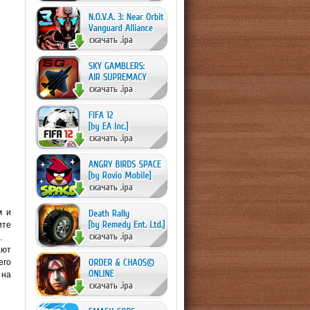
м и
ите
.
ают
его
 на