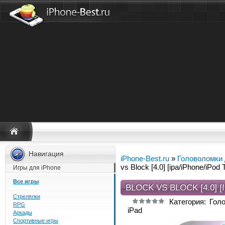
Навигация
iPhone-Best.ru
»
Головоломки 
vs Block [4.0] [ipa/iPhone/iPod 
Игры для iPhone
Все игры
BLOCK VS BLOCK [4.0] 
Стрелялки
Категория: Гол
RPG
iPad
Аркады
Спортивные игры