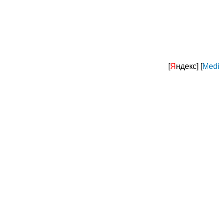
[
Я
ндекс]
[
Medi