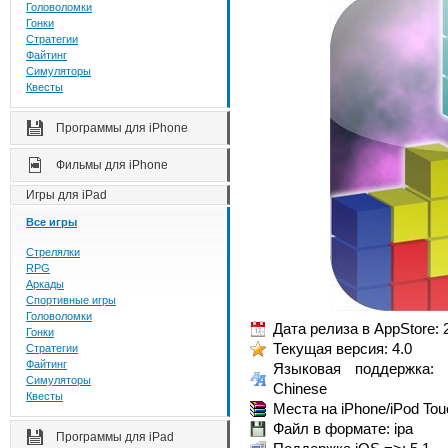
Головоломки
Гонки
Стратегии
Файтинг
Симуляторы
Квесты
Программы для iPhone
Фильмы для iPhone
Игры для iPad
Все игры
Стрелялки
RPG
Аркады
Спортивные игры
Головоломки
Дата релиза в AppStore: 
Гонки
Текущая версия: 4.0
Стратегии
Файтинг
Языковая поддержка: En
Симуляторы
Chinese
Квесты
Места на iPhone/iPod Tou
Файл в формате: ipa
Программы для iPad