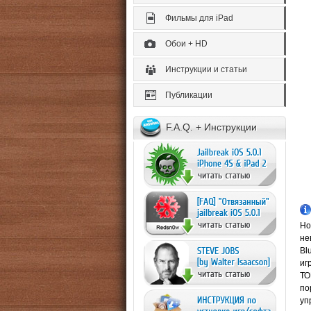
Фильмы для iPad
Обои + HD
Инструкции и статьи
Публикации
F.A.Q. + Инструкции
Но
не
Bl
иг
ТО
по
уп