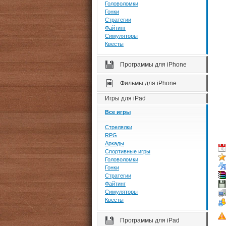
Головоломки
Гонки
Стратегии
Файтинг
Симуляторы
Квесты
Программы для iPhone
Фильмы для iPhone
Игры для iPad
Все игры
Стрелялки
RPG
Аркады
Спортивные игры
Головоломки
Гонки
Стратегии
Файтинг
Симуляторы
Квесты
Программы для iPad