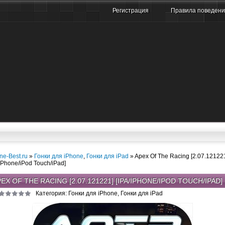
Регистрация
Правила поведен
ne-Best.ru
»
Гонки для iPhone
,
Гонки для iPad
» Apex Of The Racing [2.07.12122
/iPhone/iPod Touch/iPad]
EX OF THE RACING [2.07.121221] [IPA/IPHONE/IPOD TOUCH/IPAD]
Категория: Гонки для iPhone, Гонки для iPad