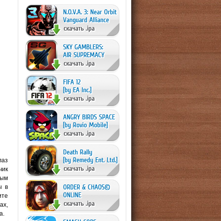
лаз
чик
ным
ы в
ите
ах,
а.