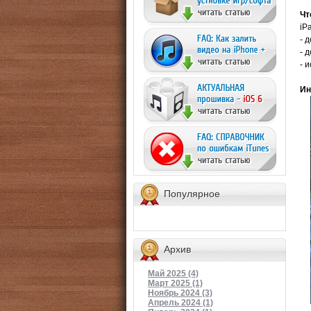
Чт
iP
- 
- 
- 
Ин
Популярное
Архив
Май 2025 (4)
Март 2025 (1)
Ноябрь 2024 (3)
Апрель 2024 (1)