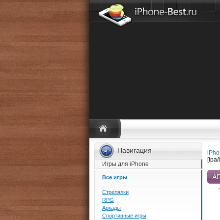
Навигация
iPho
[ipa
Игры для iPhone
AP
Все игры
Стрелялки
RPG
Аркады
Спортивные игры