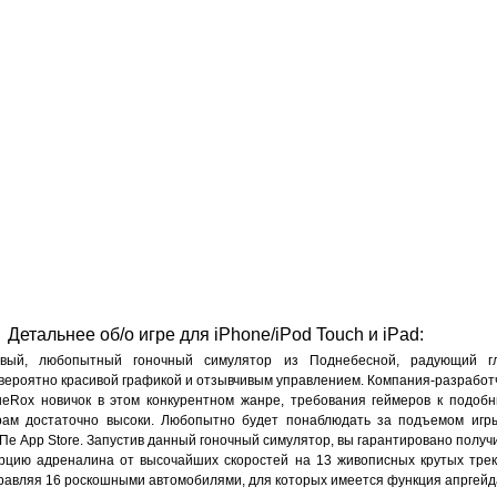
Детальнее об/о игре для iPhone/iPod Touch и iPad:
вый, любопытный гоночный симулятор из Поднебесной, радующий г
вероятно красивой графикой и отзывчивым управлением. Компания-разработ
ueRox новичок в этом конкурентном жанре, требования геймеров к подоб
рам достаточно высоки. Любопытно будет понаблюдать за подъемом игр
Пе App Store. Запустив данный гоночный симулятор, вы гарантировано получ
рцию адреналина от высочайших скоростей на 13 живописных крутых трек
равляя 16 роскошными автомобилями, для которых имеется функция апргейд