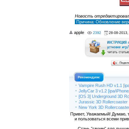
Новость отредактирова
Причина: Обновление верс
apple
2392
28-08-2013,
Подел
Рекомендуем:
Vampire Rush HD v1.1 [ipa
JellyCar 3 v1.2 [ipa/iPhon
[OS 3] Underground 3D Rol
Jurassic 3D Rollercoaster
New York 3D Rollercoaste
Привет, Уважаемый! Думаю, 
и пользоваться всеми прив
Стань "своим" для лучшего