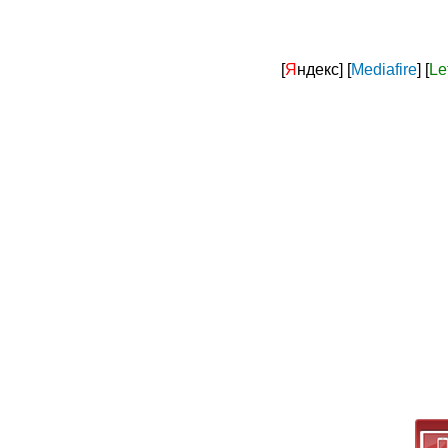
[
Я
ндекс]
[
Mediafire
]
[
Le