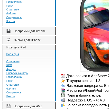
Головоломки
Гонки
Стратегии
Файтинг
Симуляторы
Квесты
Программы для iPhone
Фильмы для iPhone
Игры для iPad
Все игры
Стрелялки
RPG
Аркады
Спортивные игры
Дата релиза в AppStore: 
Головоломки
Текущая версия: 1.3
Гонки
Стратегии
Языковая поддержка: Eng
Файтинг
Места на iPhone/iPod Tou
Симуляторы
Файл в формате: ipa
Квесты
Поддержка iOS =>: 4.3
За релиз благодарность 
Программы для iPad