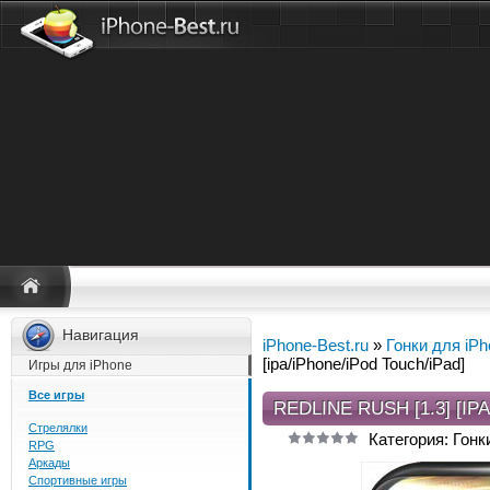
Навигация
iPhone-Best.ru
»
Гонки для iP
[ipa/iPhone/iPod Touch/iPad]
Игры для iPhone
Все игры
REDLINE RUSH [1.3] [I
Стрелялки
Категория: Гонк
RPG
Аркады
Спортивные игры