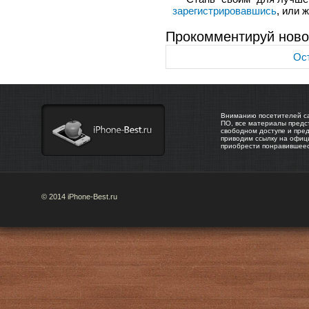
зарегистрировавшись
, или 
Прокомментируй ново
Ост
Вниманию посетителей са
ПО, все материалы предс
свободном доступе и пре
приводим ссылку на офиц
приобрести понравившее
© 2014 iPhone-Best.ru