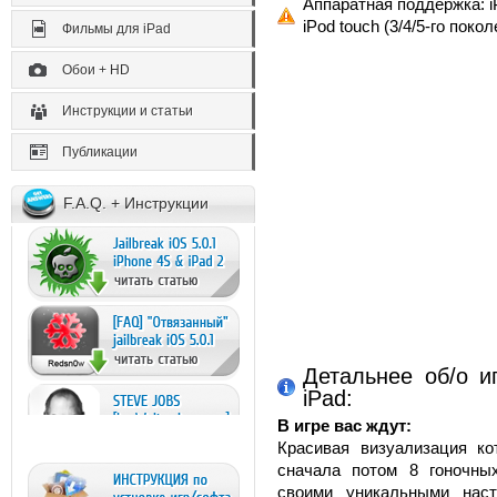
Аппаратная поддержка: iP
iPod touch (3/4/5-го покол
Фильмы для iPad
Обои + HD
Инструкции и статьи
Публикации
F.A.Q. + Инструкции
Детальнее об/о и
iPad:
В игре вас ждут:
Красивая визуализация ко
сначала потом 8 гоночны
своими уникальными наст