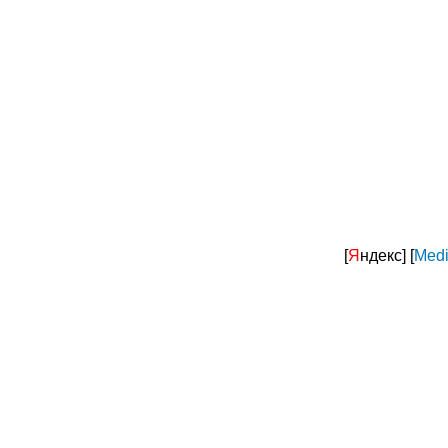
[
Я
ндекс]
[
Medi