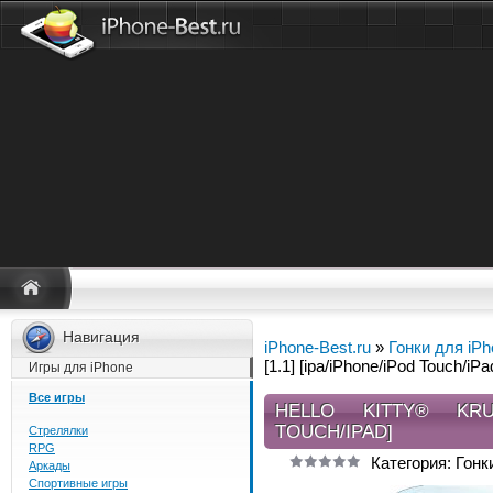
Навигация
iPhone-Best.ru
»
Гонки для iP
[1.1] [ipa/iPhone/iPod Touch/iPa
Игры для iPhone
Все игры
HELLO KITTY® KRUIS
TOUCH/IPAD]
Стрелялки
RPG
Категория: Гонк
Аркады
Спортивные игры