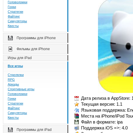
Головоломки
Гонки
Стратегии
Файтинг
Симуляторы
Квесты
Программы для iPhone
Фильмы для iPhone
Игры для iPad
Все игры
Стрелялки
RPG
Аркады
Спортивные игры
Головоломки
Дата релиза в AppStore: 
Гонки
Стратегии
Текущая версия: 1.1
Файтинг
Языковая поддержка: Eng
Симуляторы
Места на iPhone/iPod Tou
Квесты
Файл в формате: ipa
Поддержка iOS =>: 4.0
Программы для iPad