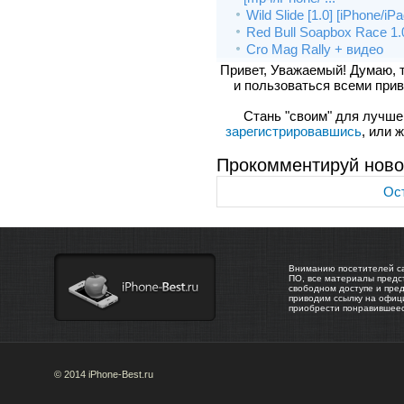
Wild Slide [1.0] [iPhone/iP
Red Bull Soapbox Race 1.
Cro Mag Rally + видео
Привет, Уважаемый! Думаю, 
и пользоваться всеми прив
Стань "своим" для лучшего
зарегистрировавшись
, или 
Прокомментируй ново
Ост
Вниманию посетителей са
ПО, все материалы предс
свободном доступе и пре
приводим ссылку на офиц
приобрести понравившее
© 2014 iPhone-Best.ru