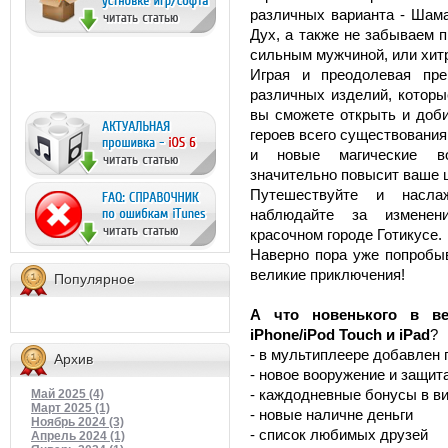
различных варианта - Шама
Дух, а также не забываем п
сильным мужчиной, или хит
Играя и преодолевая пре
различных изделий, которы
вы сможете открыть и доби
героев всего существовани
и новые магические во
значительно повысит ваше 
Путешествуйте и насла
наблюдайте за изменен
красочном городе Готикусе.
Наверно пора уже попробыв
великие приключения!
Популярное
А что новенького в ве
iPhone/iPod Touch и iPad
?
- в мультиплеере добавлен 
Архив
- новое вооружение и защит
- каждодневные бонусы в в
Май 2025 (4)
Март 2025 (1)
- новые наличне деньги
Ноябрь 2024 (3)
- список любимых друзей
Апрель 2024 (1)