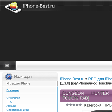
Навигация
iPhone-Best.ru
»
RPG для iPh
[1.3.0] [ipa/iPhone/iPod Touch/i
Игры для iPhone
Все игры
DUNGEON HUNTER 3
TOUCH/IPAD]
Стрелялки
RPG
Категория: RPG
Аркады
Спортивные игры