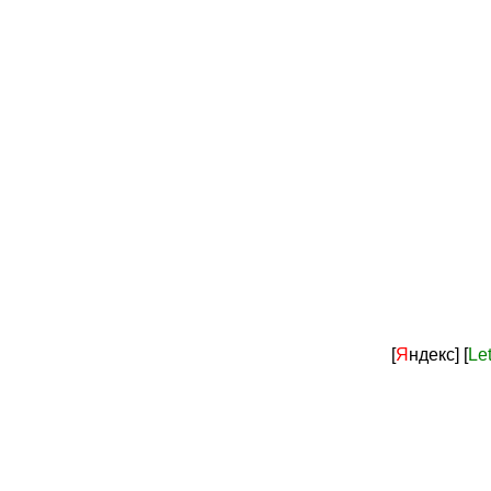
[
Я
ндекс]
[
Le