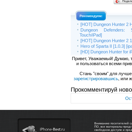
Подел
Рекомендуем:
[HOT] Dungeon Hunter 2 HD
Dungeon Defenders: S
Touch/iPad]
[HOT] Dungeon Hunter 2 1.
Hero of Sparta II [1.0.3] [
[HD] Dungeon Hunter for i
Привет, Уважаемый! Думаю, 
и пользоваться всеми прив
Стань "своим" для лучшего
зарегистрировавшись
, или 
Прокомментируй ново
Ост
Вниманию посетителей са
ПО, все материалы предс
свободном доступе и пре