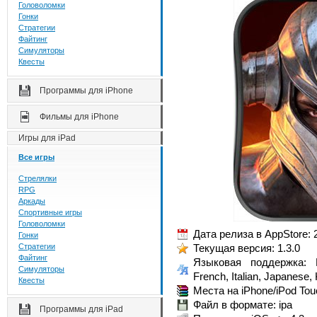
Головоломки
Гонки
Стратегии
Файтинг
Симуляторы
Квесты
Программы для iPhone
Фильмы для iPhone
Игры для iPad
Все игры
Стрелялки
RPG
Аркады
Спортивные игры
Головоломки
Дата релиза в AppStore: 
Гонки
Стратегии
Текущая версия: 1.3.0
Файтинг
Языковая поддержка: 
Симуляторы
French, Italian, Japanese
Квесты
Места на iPhone/iPod Tou
Файл в формате: ipa
Программы для iPad