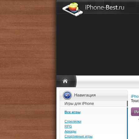
Навигация
iPho
Touc
Игры для iPhone
IN
Все игры
Стрелялки
RPG
Аркады
Спортивные игры