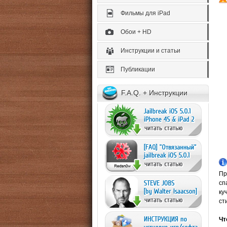
Фильмы для iPad
Обои + HD
Инструкции и статьи
Публикации
F.A.Q. + Инструкции
Пр
сп
ку
ст
Чт