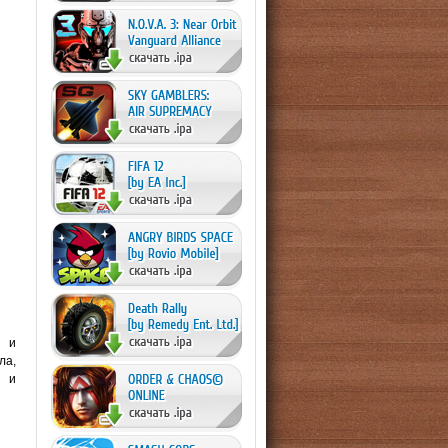
ы и
ла,
й и