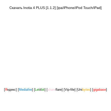
Скачать Inotia 4 PLUS [1.1.2] [ipa/iPhone/iPod Touch/iPad]
[
Я
ндекс]
[
Mediafire
]
[
Let
it
bit
]
[
share
flare]
[Vip-file]
[Uni
bytes
]
[
gigabase
]