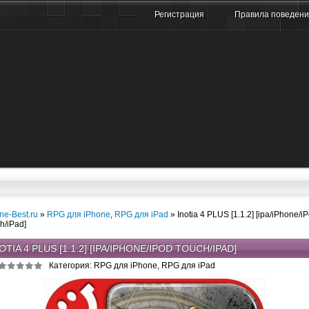
Регистрация
Правила поведен
ne-Best.ru
»
RPG для iPhone
,
RPG для iPad
» Inotia 4 PLUS [1.1.2] [ipa/iPhone/i
h/iPad]
OTIA 4 PLUS [1.1.2] [IPA/IPHONE/IPOD TOUCH/IPAD]
Категория: RPG для iPhone, RPG для iPad