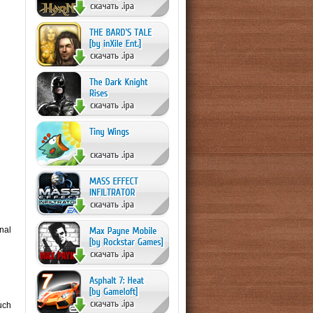
nal
uch