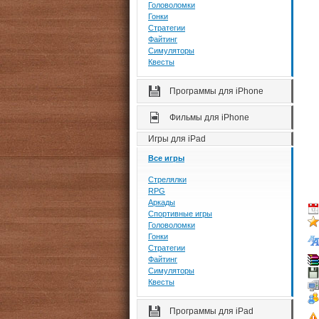
Головоломки
Гонки
Стратегии
Файтинг
Симуляторы
Квесты
Программы для iPhone
Фильмы для iPhone
Игры для iPad
Все игры
Стрелялки
RPG
Аркады
Спортивные игры
Головоломки
Гонки
Стратегии
Файтинг
Симуляторы
Квесты
Программы для iPad