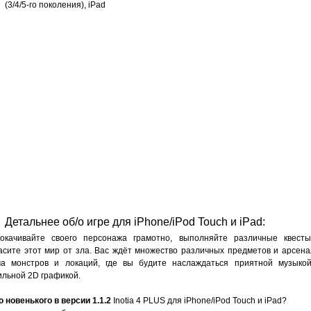
(3/4/5-го поколения), iPad
Детальнее об/о игре для iPhone/iPod Touch и iPad:
окачивайте своего персонажа грамотно, выполняйте различные квест
асите этот мир от зла. Вас ждёт множество различных предметов и арсена
ча монстров и локаций, где вы будите наслаждаться приятной музыко
ильной 2D графикой.
о новенького в версии 1.1.2
Inotia 4 PLUS для iPhone/iPod Touch и iPad?