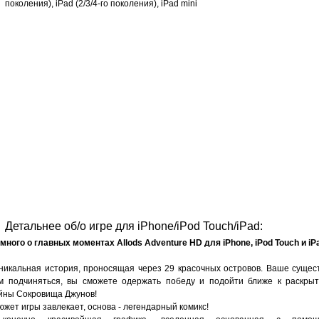
поколения), iPad (2/3/4-го поколения), iPad mini
Детальнее об/о игре для iPhone/iPod Touch/iPad:
много о главных моментах Allods Adventure HD для iPhone, iPod Touch и iP
уникальная история, проносящая через 29 красочных островов. Ваше сущес
м подчиняться, вы сможете одержать победу и подойти ближе к раскры
йны Сокровища Джунов!
сюжет игры завлекает, основа - легендарный комикс!