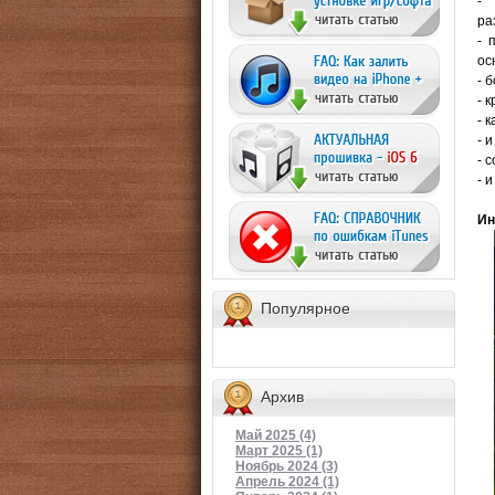
- 
ра
- 
ос
- 
- 
- 
- 
- 
- 
Ин
Популярное
Архив
Май 2025 (4)
Март 2025 (1)
Ноябрь 2024 (3)
Апрель 2024 (1)