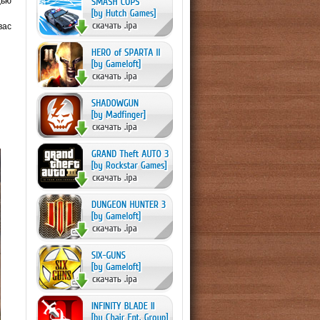
щью
вас