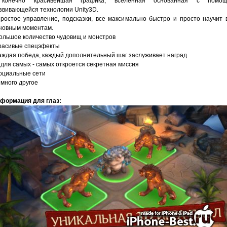
конечно красивейшая графика, вселенная основанная с помо
звивающейся технологии Unity3D.
простое управление, подсказки, все максимально быстро и просто научит 
новным моментам.
большое количество чудовищ и монстров
красивые спецэфекты
каждая победа, каждый дополнительный шаг заслуживает наград
и для самых - самых откроется секретная миссия
социальные сети
и много другое
формация для глаз: