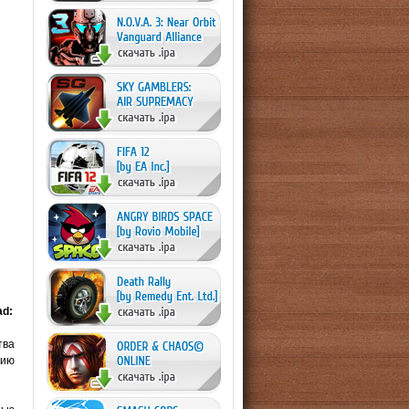
ad:
тва
тию