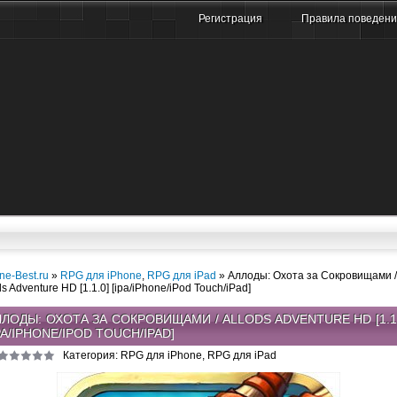
Регистрация
Правила поведен
ne-Best.ru
»
RPG для iPhone
,
RPG для iPad
» Аллоды: Охота за Сокровищами /
ds Adventure HD [1.1.0] [ipa/iPhone/iPod Touch/iPad]
ЛЛОДЫ: ОХОТА ЗА СОКРОВИЩАМИ / ALLODS ADVENTURE HD [1.1.
PA/IPHONE/IPOD TOUCH/IPAD]
Категория: RPG для iPhone, RPG для iPad