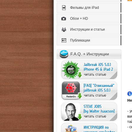
Фильмы для iPad
Обои + HD
Инструкции и статьи
Публикации
F.A.Q. + Инструкции
Не
- 
ва
та
- 