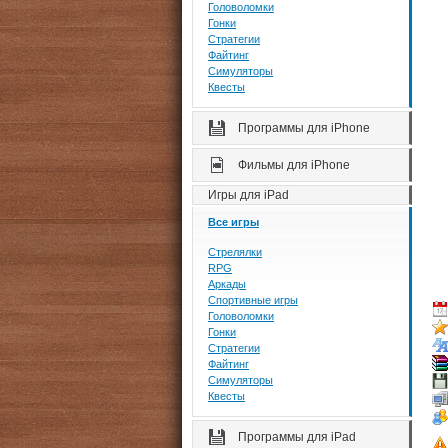
Головоломки
Гонки
Стратегии
Файтинг
Симуляторы
Квесты
Программы для iPhone
Фильмы для iPhone
Игры для iPad
Все игры
Стрелялки
RPG
Аркады
Спортивные игры
Головоломки
Гонки
Стратегии
Файтинг
Симуляторы
Квесты
Программы для iPad