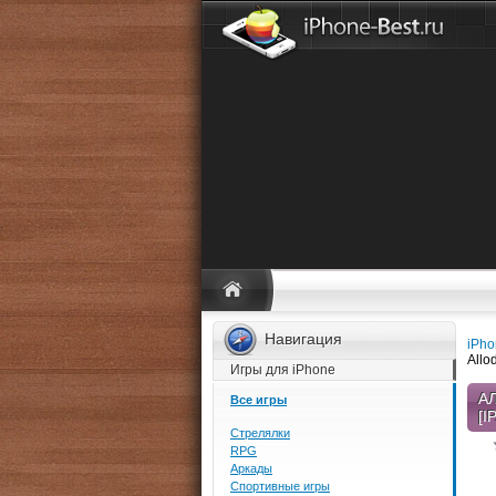
Навигация
iPho
Allo
Игры для iPhone
А
Все игры
[I
Стрелялки
RPG
Аркады
Спортивные игры