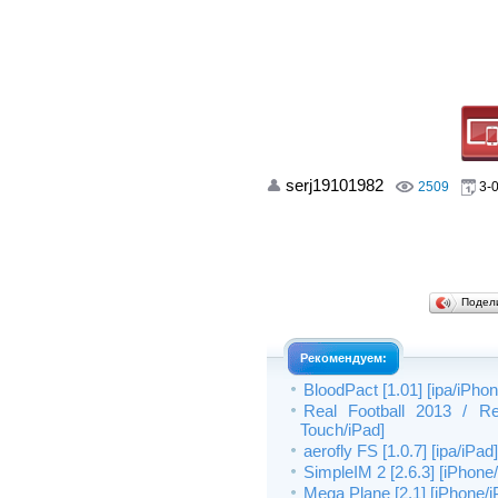
serj19101982
2509
3-0
Подел
Рекомендуем:
BloodPact [1.01] [ipa/iPho
Real Football 2013 / Rea
Touch/iPad]
aerofly FS [1.0.7] [ipa/iPad]
SimpleIM 2 [2.6.3] [iPhone
Mega Plane [2.1] [iPhone/