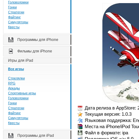
Головоломки
Гонки
Стратегии
Файтинг
Симуляторы
Квесты
Программы для iPhone
Фильмы для iPhone
Игры для iPad
Все игры
Стрелялки
RPG
Аркады
Спортивные игры
Головоломки
Гонки
Дата релиза в AppStore: 
Стратегии
Файтинг
Текущая версия: 1.0.3
Симуляторы
Языковая поддержка: Eng
Квесты
Места на iPhone/iPod Tou
Файл в формате: ipa
Программы для iPad
Поддержка iOS =>: 5.0