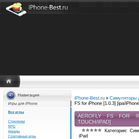
Навигация
iPhone-Best.ru
»
Симуляторы 
FS for iPhone [1.0.3] [ipa/iPhon
Игры для iPhone
Все игры
AEROFLY FS FOR IPH
TOUCH/IPAD]
Стрелялки
RPG
Категория: Си
Аркады
iPad
Спортивные игры