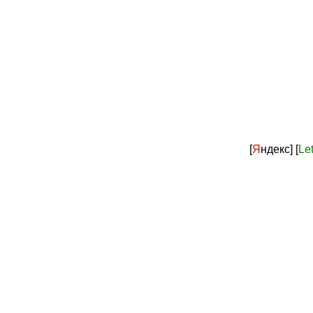
[
Я
ндекс]
[
Le