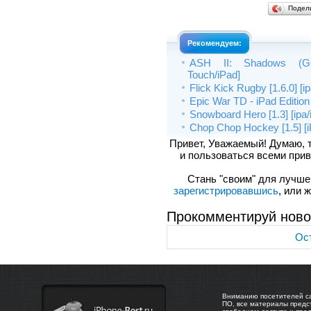
Подел
Рекомендуем:
ASH II: Shadows (GOLD
Touch/iPad]
Flick Kick Rugby [1.6.0] [i
Epic War TD - iPad Edition [
Snowboard Hero [1.3] [ipa
Chop Chop Hockey [1.5] [i
Привет, Уважаемый! Думаю, 
и пользоваться всеми прив
Стань "своим" для лучшего
зарегистрировавшись
, или 
Прокомментируй ново
Ост
Вниманию посетителей са
ПО, все материалы предс