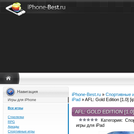
Навигация
iPhone-Best.ru
»
Спортивные и
iPad
» AFL: Gold Edition [1.0] [
Игры для iPhone
Все игры
AFL: GOLD EDITION [1.0
Стрелялки
Категория: Сп
RPG
игры для iPad
Аркады
Спортивные игры