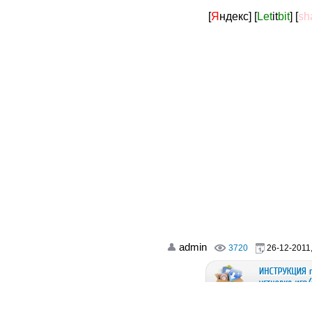
[
Я
ндекс]
[
Let
it
bit
]
[
sh
admin
3720
26-12-2011,