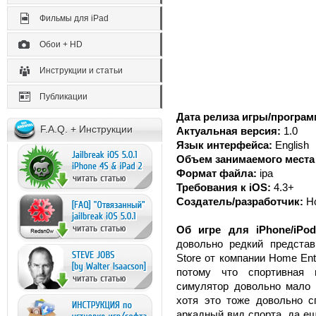
Фильмы для iPad
Обои + HD
Инструкции и статьи
Публикации
Дата релиза игры/програм
F.A.Q. + Инструкции
Актуальная версия:
1.0
Язык интерфейса:
English
Объем занимаемого места 
Формат файла:
ipa
Требования к iOS:
4.3+
Создатель/разработчик:
H
Об игре для iPhone/iPo
довольно редкий предста
Store от компании Home Ent
потому что спортивная 
симулятор довольно мало 
хотя это тоже довольно с
аркадный вид спорта, да е