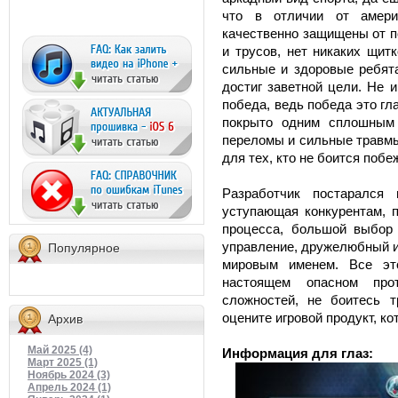
что в отличии от амери
качественно защищены от п
и трусов, нет никаких щит
сильные и здоровые ребята
достиг заветной цели. Не 
победа, ведь победа это гла
покрыто одним сплошным 
переломы и сильные травмы,
для тех, кто не боится побе
Разработчик постарался 
уступающая конкурентам, п
процесса, большой выбор 
управление, дружелюбный и
Популярное
мировым именем. Все эт
настоящем опасном про
сложностей, не боитесь 
оцените игровой продукт, ко
Архив
Май 2025 (4)
Информация для глаз:
Март 2025 (1)
Ноябрь 2024 (3)
Апрель 2024 (1)