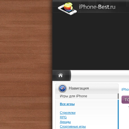
Навигация
iPho
Игры для iPhone
TO
Все игры
Стрелялки
RPG
Аркады
Спортивные игры