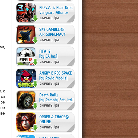
se,
, с
тся
ное
лее
лее