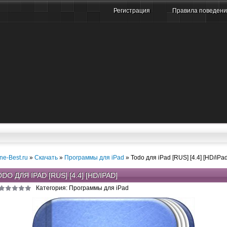
Регистрация
Правила поведен
ne-Best.ru
»
Скачать
»
Программы для iPad
» Todo для iPad [RUS] [4.4] [HD/iPad
DO ДЛЯ IPAD [RUS] [4.4] [HD/IPAD]
Категория: Программы для iPad