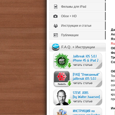
Фильмы для iPad
Обои + HD
Инструкции и статьи
Да
Ак
Публикации
Яз
Ru
F.A.Q. + Инструкции
Об
Фо
Тр
Со
Об
To
во
со
ко
кр
пр
Ин