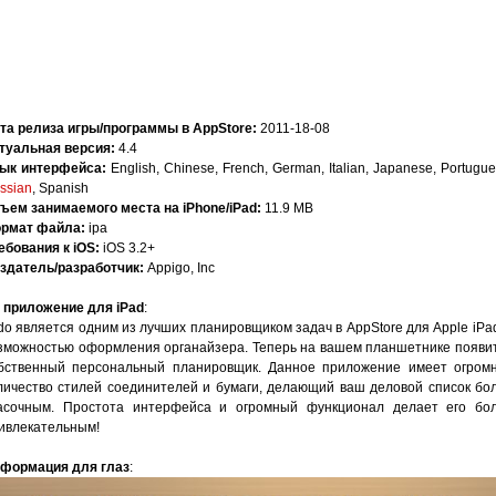
та релиза игры/программы в AppStore:
2011-18-08
туальная версия:
4.4
ык интерфейса:
English, Chinese, French, German, Italian, Japanese, Portugue
ssian
, Spanish
ъем занимаемого места на iPhone/iPad:
11.9 MB
рмат файла:
ipa
ебования к iOS:
iOS 3.2+
здатель/разработчик:
Appigo, Inc
 приложение для iPad
:
do является одним из лучших планировщиком задач в AppStore для Apple iPad
зможностью оформления органайзера. Теперь на вашем планшетнике появи
бственный персональный планировщик. Данное приложение имеет огром
личество стилей соединителей и бумаги, делающий ваш деловой список бо
асочным. Простота интерфейса и огромный функционал делает его бо
ивлекательным!
формация для глаз
: