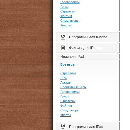
Головоломки
Гонки
Стратегии
Файтинг
Симуляторы
Квесты
Программы для iPhone
Фильмы для iPhone
Игры для iPad
Все игры
Стрелялки
RPG
Аркады
Спортивные игры
Головоломки
Гонки
Стратегии
Файтинг
Симуляторы
Квесты
Программы для iPad