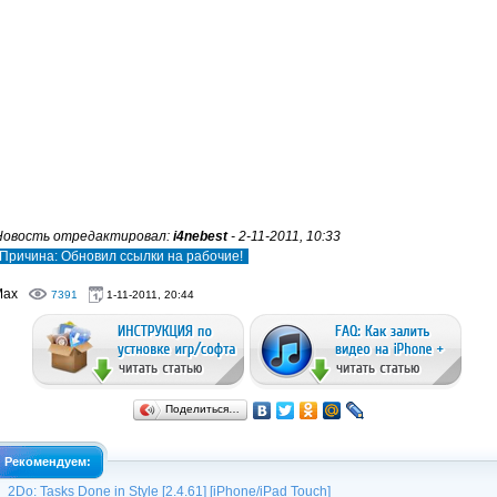
Новость отредактировал:
i4nebest
- 2-11-2011, 10:33
Причина: Обновил ссылки на рабочие!
Max
7391
1-11-2011, 20:44
Поделиться…
Рекомендуем:
2Do: Tasks Done in Style [2.4.61] [iPhone/iPad Touch]