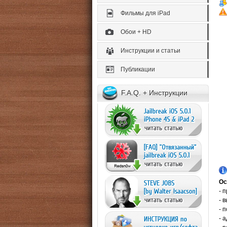
Фильмы для iPad
Обои + HD
Инструкции и статьи
Публикации
F.A.Q. + Инструкции
Ос
- 
- 
- 
- 