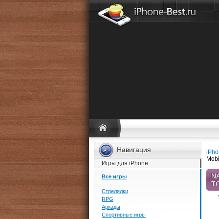
Навигация
iPho
Mobi
Игры для iPhone
N
Все игры
T
Стрелялки
RPG
Аркады
Спортивные игры