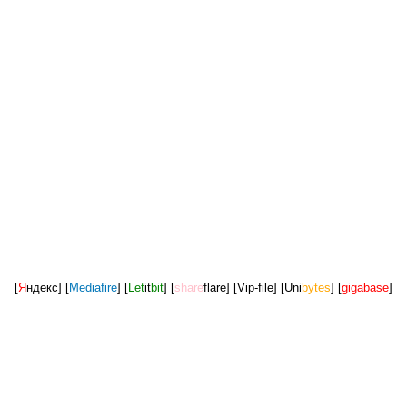
[
Я
ндекс]
[
Mediafire
]
[
Let
it
bit
]
[
share
flare]
[Vip-file]
[Uni
bytes
]
[
gigabase
]