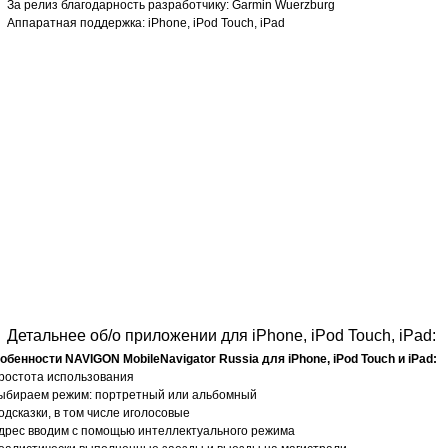
За релиз благодарность разработчику: Garmin Wuerzburg
Аппаратная поддержка: iPhone, iPod Touch, iPad
Детальнее об/о приложении для iPhone, iPod Touch, iPad:
обенности NAVIGON MobileNavigator Russia для iPhone, iPod Touch и iPad:
простота использования
выбираем режим: портретный или альбомный
подсказки, в том числе иголосовые
адрес вводим с помощью интеллектуального режима