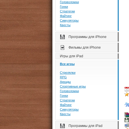
Головоломки
Гонки
Стратегии
Файтинг
Симуляторы
Квесты
Программы для iPhone
Фильмы для iPhone
Игры для iPad
Все игры
Стрелялки
RPG
Аркады
Спортивные игры
Головоломки
Гонки
Стратегии
Файтинг
Симуляторы
Квесты
Программы для iPad