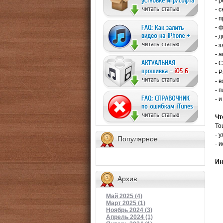
- 
- 
- 
- 
- 
- 
- 
- 
- 
- 
- 
- 
Чт
To
- 
Популярное
- 
Ин
Архив
Май 2025 (4)
Март 2025 (1)
Ноябрь 2024 (3)
Апрель 2024 (1)