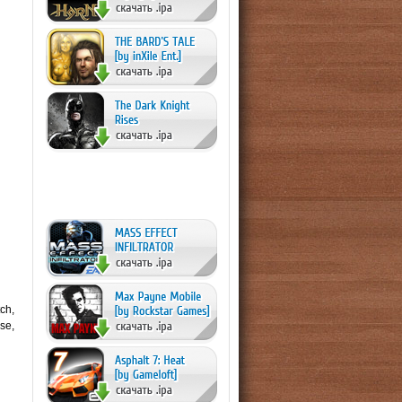
ch,
se,