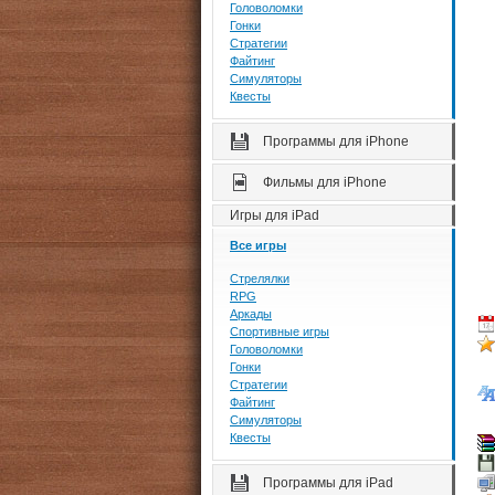
Головоломки
Гонки
Стратегии
Файтинг
Симуляторы
Квесты
Программы для iPhone
Фильмы для iPhone
Игры для iPad
Все игры
Стрелялки
RPG
Аркады
Спортивные игры
Головоломки
Гонки
Стратегии
Файтинг
Симуляторы
Квесты
Программы для iPad