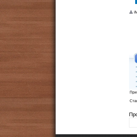
i
При
Стан
Пр