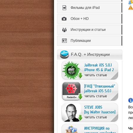
Фильмы для iPad
Обои + HD
Инструкции и статьи
Публикации
F.A.Q. + Инструкции
Вс
пр
лю
Чт