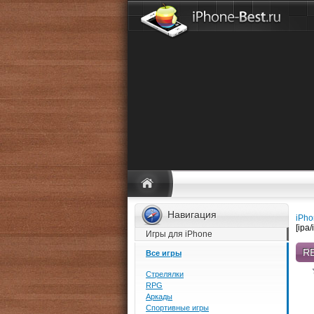
Навигация
iPho
[ipa
Игры для iPhone
RE
Все игры
Стрелялки
RPG
Аркады
Спортивные игры