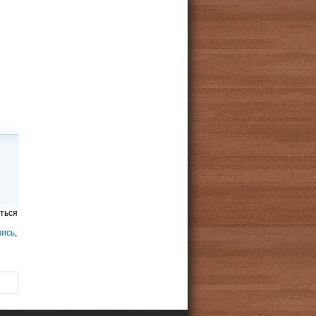
ться
шись
,