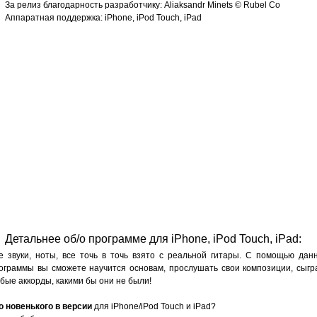
За релиз благодарность разработчику: Aliaksandr Minets © Rubel Co
Аппаратная поддержка: iPhone, iPod Touch, iPad
Детальнее об/о программе для iPhone, iPod Touch, iPad:
е звуки, ноты, все точь в точь взято с реальной гитары. С помощью дан
ограммы вы сможете научится основам, прослушать свои композиции, сыгр
бые аккорды, какими бы они не были!
о новенького в версии
для iPhone/iPod Touch и iPad?