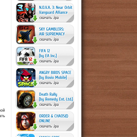
ной
ать