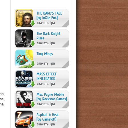
an,
se,
nal