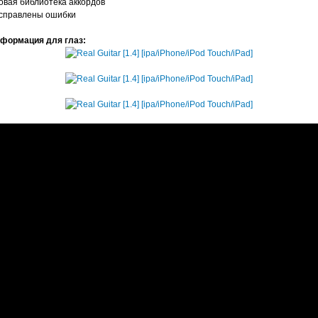
новая библиотека аккордов
исправлены ошибки
формация для глаз: