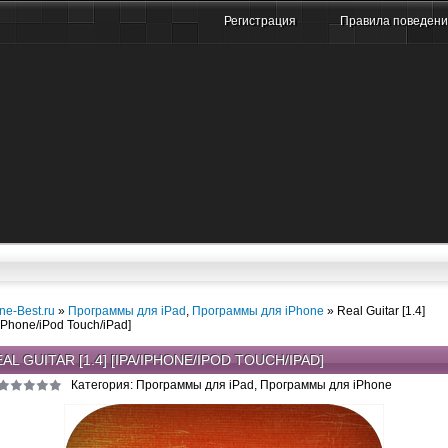
Регистрация
Правила поведен
ne-Best.ru
»
Программы для iPad
,
Программы для iPhone
» Real Guitar [1.4]
/iPhone/iPod Touch/iPad]
AL GUITAR [1.4] [IPA/IPHONE/IPOD TOUCH/IPAD]
Категория: Программы для iPad, Программы для iPhone