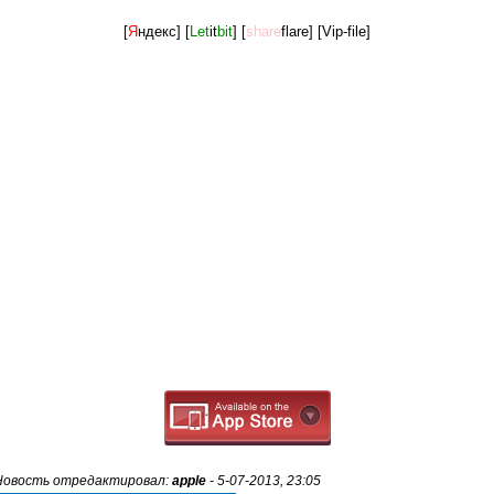
[
Я
ндекс]
[
Let
it
bit
]
[
share
flare]
[Vip-file]
Новость отредактировал:
apple
- 5-07-2013, 23:05