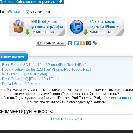
Причина: Обновление версии до 1.4!
Max
14453
5-07-2013, 23:05
Поделиться…
Рекомендуем:
Real Fishing 3D [1.1.1] [ipa/iPhone/iPod Touch/iPad]
Rock Prodigy: Guitar [1.5] [ipa/iPhone/iPod Touch/iPad]
WI Guitar [1.1] [ipa/HD/iPad]
Real Guitar [1.0] [iPhone/iPod Touch]
Pocket Guitar 1.2 + видео
вет, Уважаемый! Думаю, ты понимаешь, что зашел простым гостем и пользова
всеми привелегиями "своего" человека на сайте не сможешь?
ь "своим" для лучшего сайта для iPhone, iPod Touch и iPad,
зарегистрировав
или же поспеши войти в свою учетную запись!
окомментируй новость:
Оставь свой очерк