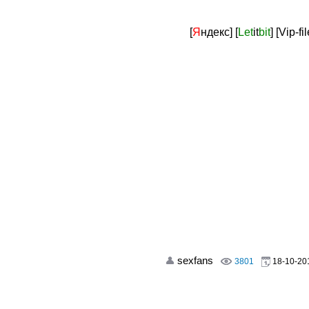
[
Я
ндекс]
[
Let
it
bit
]
[Vip-fil
sexfans
3801
18-10-201