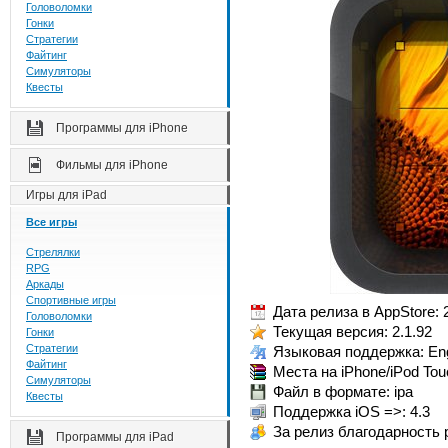
Головоломки
Гонки
Стратегии
Файтинг
Симуляторы
Квесты
Программы для iPhone
Фильмы для iPhone
Игры для iPad
Все игры
Стрелялки
RPG
Аркады
Спортивные игры
Дата релиза в AppStore: 
Головоломки
Текущая версия: 2.1.92
Гонки
Стратегии
Языковая поддержка: Eng
Файтинг
Места на iPhone/iPod Tou
Симуляторы
Файл в формате: ipa
Квесты
Поддержка iOS =>: 4.3
За релиз благодарность р
Программы для iPad