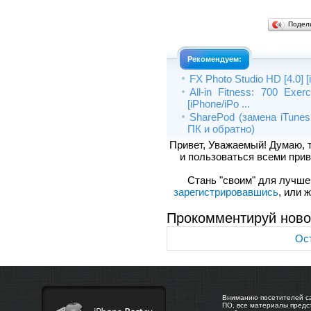
Подел
Рекомендуем:
FX Photo Studio HD [4.0] [
All-in Fitness: 700 Exer
[iPhone/iPo ...
SharePod (замена iTunes
ПК и обратно)
Привет, Уважаемый! Думаю, 
и пользоваться всеми прив
Стань "своим" для лучшего
зарегистрировавшись
, или 
Прокомментируй ново
Ост
Вниманию посетителей са
ПО, все материалы предс