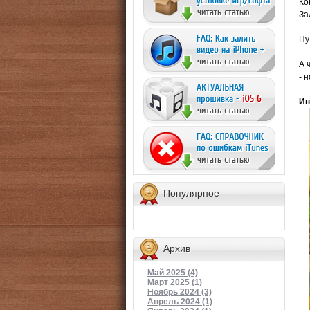
Ко
За
Ну
А 
- 
Ин
Популярное
Архив
Май 2025 (4)
Март 2025 (1)
Ноябрь 2024 (3)
Апрель 2024 (1)