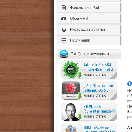
Фильмы для iPad
Обои + HD
Инструкции и статьи
Публикации
F.A.Q. + Инструкции
Ну
ге
иг
Но
Ва
ра
А 