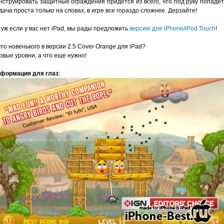
нструировать защитные ограждения придется из всего, что под руку попадет
дача проста только на словах, в игре все гораздо сложнее. Дерзайте!
 уж если у вас нет iPad, мы рады предложить
версию для iPhone/iPod Touch
!
что новенького в версии 2.5 Cover Orange для iPad?
новые уровни, а что еще нужно!
формация для глаз
: