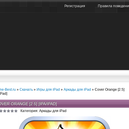
Регистрация
Правила поведен
ne-Best.ru
»
Скачать
»
Игры для iPad
»
Аркады для iPad
» Cover Orange [2.5]
iPad]
VER ORANGE [2.5] [IPA/IPAD]
Категория: Аркады для iPad