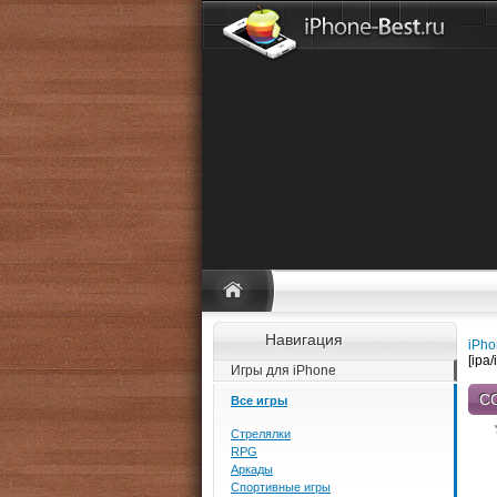
Навигация
iPho
[ipa/
Игры для iPhone
CO
Все игры
Стрелялки
RPG
Аркады
Спортивные игры