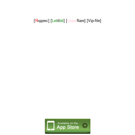
[
Я
ндекс]
[
Let
it
bit
]
[
share
flare]
[Vip-file]