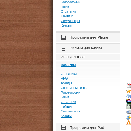
Головоломки
Гонки
Стратегии
Файтинг
Симуляторы
Квесты
Программы для iPhone
Фильмы для iPhone
Игры для iPad
Все игры
Стрелялки
RPG
Аркады
Спортивные игры
Головоломки
Гонки
Стратегии
Файтинг
Симуляторы
Квесты
Программы для iPad