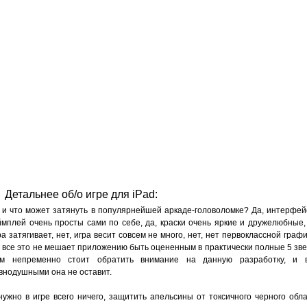
Детальнее об/о игре для iPad:
 и что может затянуть в популярнейшей аркаде-головоломке? Да, интерфей
ймплей очень просты сами по себе, да, краски очень яркие и дружелюбные,
ра затягивает, нет, игра весит совсем не много, нет, нет первоклассной графи
 все это не мешает приложению быть оцененным в практически полные 5 зве
м непременно стоит обратить внимание на данную разработку, и 
внодушными она не оставит.
нужно в игре всего ничего, защитить апельсины от токсичного черного обла