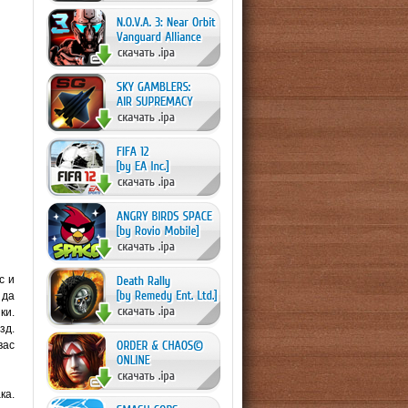
с и
 да
ки.
зд.
вас
ка.