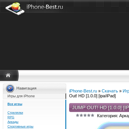
Навигация
iPhone-Best.ru
»
Скачать
»
Иг
Out! HD [1.0.0] [ipa/iPad]
Игры для iPhone
Все игры
JUMP OUT! HD [1.0.0] [I
Стрелялки
Категория: Арк
RPG
Аркады
Спортивные игры