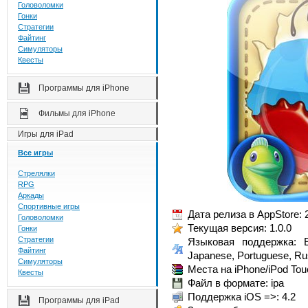
Головоломки
Гонки
Стратегии
Файтинг
Симуляторы
Квесты
Программы для iPhone
Фильмы для iPhone
Игры для iPad
Все игры
Стрелялки
RPG
Аркады
Спортивные игры
Дата релиза в AppStore: 
Головоломки
Текущая версия: 1.0.0
Гонки
Стратегии
Языковая поддержка: En
Файтинг
Japanese, Portuguese, Ru
Симуляторы
Места на iPhone/iPod Tou
Квесты
Файл в формате: ipa
Поддержка iOS =>: 4.2
Программы для iPad