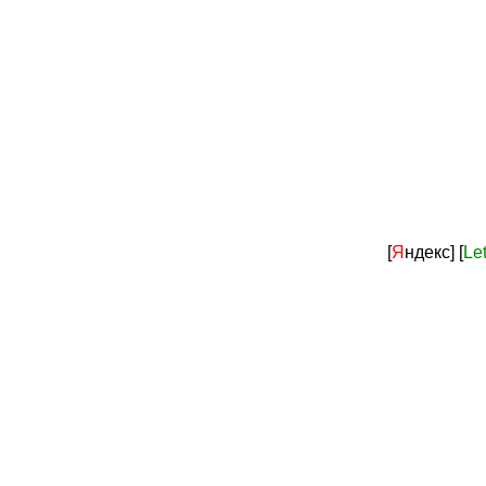
[
Я
ндекс]
[
Le