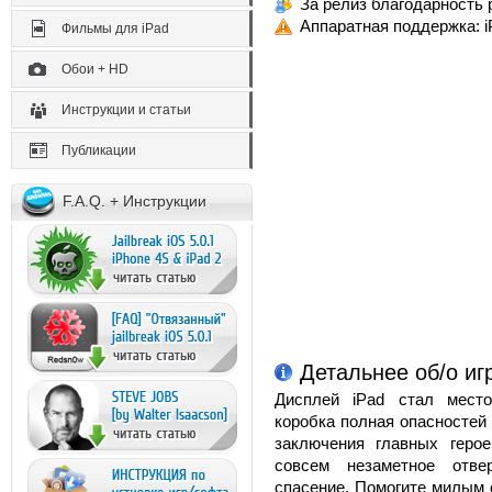
За релиз благодарность р
Аппаратная поддержка: i
Фильмы для iPad
Обои + HD
Инструкции и статьи
Публикации
F.A.Q. + Инструкции
Детальнее об/о иг
Дисплей iPad стал место
коробка полная опасностей
заключения главных геро
совсем незаметное отве
спасение. Помогите милым 