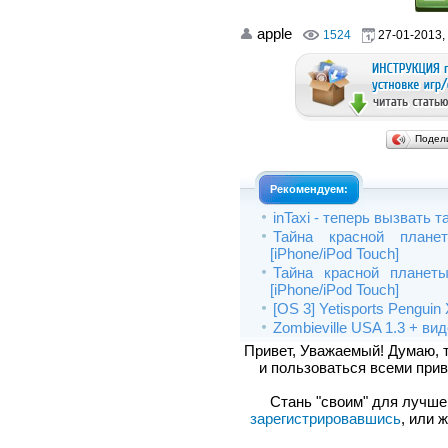
apple
1524
27-01-2013,
Подел
Рекомендуем:
inTaxi - теперь вызвать т
Тайна красной план
[iPhone/iPod Touch]
Тайна красной планет
[iPhone/iPod Touch]
[OS 3] Yetisports Penguin
Zombieville USA 1.3 + ви
Привет, Уважаемый! Думаю, 
и пользоваться всеми прив
Стань "своим" для лучшего
зарегистрировавшись
, или 