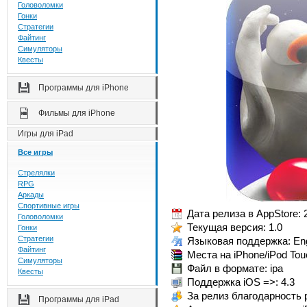
Головоломки
Гонки
Стратегии
Файтинг
Симуляторы
Квесты
Программы для iPhone
Фильмы для iPhone
Игры для iPad
Все игры
Стрелялки
RPG
Аркады
Спортивные игры
Дата релиза в AppStore: 
Головоломки
Текущая версия: 1.0
Гонки
Стратегии
Языковая поддержка: Eng
Файтинг
Места на iPhone/iPod Tou
Симуляторы
Файл в формате: ipa
Квесты
Поддержка iOS =>: 4.3
За релиз благодарность 
Программы для iPad