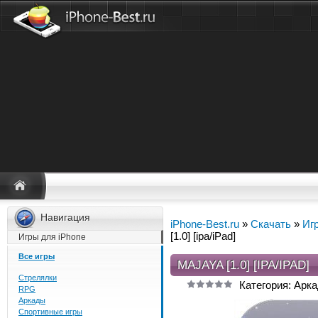
Навигация
iPhone-Best.ru
»
Скачать
»
Иг
[1.0] [ipa/iPad]
Игры для iPhone
Все игры
MAJAYA [1.0] [IPA/IPAD]
Стрелялки
Категория: Арк
RPG
Аркады
Спортивные игры