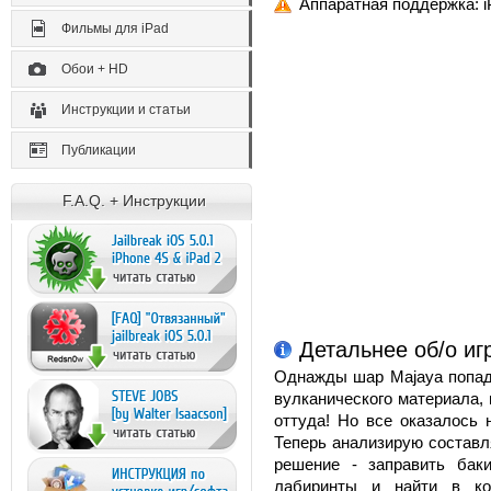
Аппаратная поддержка: i
Фильмы для iPad
Обои + HD
Инструкции и статьи
Публикации
F.A.Q. + Инструкции
Детальнее об/о иг
Однажды шар Majaya попада
вулканического материала,
оттуда! Но все оказалось 
Теперь анализирую составл
решение - заправить бак
лабиринты и найти в ко