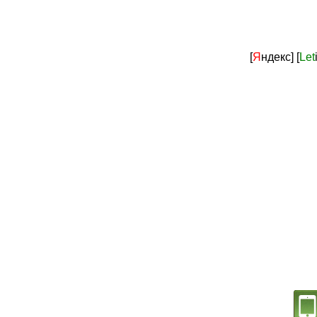
[
Я
ндекс]
[
Let