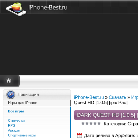
Навигация
iPhone-Best.ru
»
Скачать
»
Иг
Quest HD [1.0.5] [ipa/iPad]
Игры для iPhone
Все игры
DARK QUEST HD [1.0.5] [
Стрелялки
Категория: Стра
RPG
Аркады
Дата релиза в AppStore: 
Спортивные игры