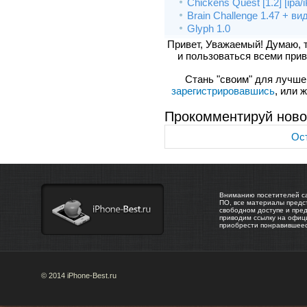
Chickens Quest [1.2] [ipa/
Brain Challenge 1.47 + ви
Glyph 1.0
Привет, Уважаемый! Думаю, 
и пользоваться всеми прив
Стань "своим" для лучшего
зарегистрировавшись
, или 
Прокомментируй ново
Ост
Вниманию посетителей са
ПО, все материалы предс
свободном доступе и пре
приводим ссылку на офиц
приобрести понравившее
© 2014 iPhone-Best.ru