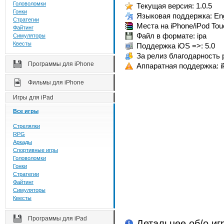
Головоломки
Текущая версия: 1.0.5
Гонки
Языковая поддержка: Eng
Стратегии
Места на iPhone/iPod Tou
Файтинг
Файл в формате: ipa
Симуляторы
Квесты
Поддержка iOS =>: 5.0
За релиз благодарность р
Программы для iPhone
Аппаратная поддержка: i
Фильмы для iPhone
Игры для iPad
Все игры
Стрелялки
RPG
Аркады
Спортивные игры
Головоломки
Гонки
Стратегии
Файтинг
Симуляторы
Квесты
Программы для iPad
Детальнее об/о иг