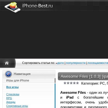
Сортировать статьи по:
дате
|
популярности
|
посещаемост
Навигация
Awesome Files [1.0.3] [ip
Игры для iPhone
Категория: PC,
Все игры
Awesome Files
- один из л
Стрелялки
и
iPad
с богатейшим ф
RPG
интерфесом, очень удоб
Аркады
Спортивные игры
документами и различного