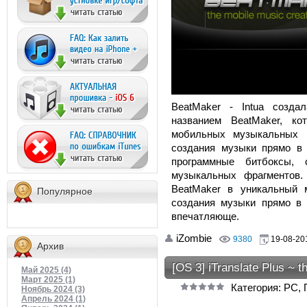
BeatMaker - Intua созда
названием BeatMaker, ко
мобильных музыкальных и
создания музыки прямо в i
программные битбоксы,
музыкальных фрагментов.
BeatMaker в уникальный 
Популярное
создания музыки прямо в
впечатляюще.
iZombie
9380
19-08-201
Архив
[OS 3] iTranslate Plus ~ th
Май 2025 (4)
Март 2025 (1)
Категория: PC,
Ноябрь 2024 (3)
Апрель 2024 (1)