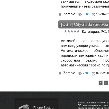
заниматься видеомонта
применяйте к ним различны
iZombie
5560
10-08-201
[OS 3] CityGuide (probki.n
Категория: PC,
Автомобильная навигацион
вам следующие уникальные
Автоматическое обновл
городских векторных карт и
скоростной режим. Про
автоматический сервис по 
iZombie
7700
8-08-2010
<
1
Вниманию посетителей са
ПО, все материалы предс
свободном доступе и пре