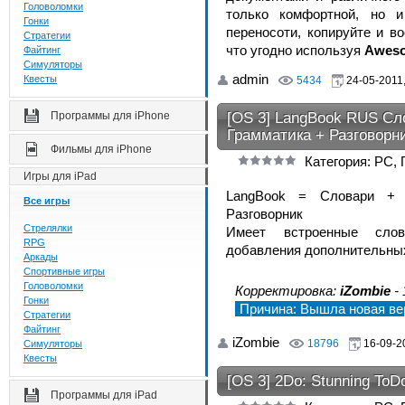
Головоломки
только комфортной, но и
Гонки
переносоти, копируйте и в
Стратегии
что угодно используя
Aweso
Файтинг
Симуляторы
admin
Квесты
5434
24-05-2011,
[OS 3] LangBook RUS Сло
Программы для iPhone
Грамматика + Разговорни
Фильмы для iPhone
Категория: PC,
Игры для iPad
LangBook = Словари + 
Все игры
Разговорник
Стрелялки
Имеет встроенные слов
RPG
добавления дополнительных
Аркады
Спортивные игры
Головоломки
Корректировка:
iZombie
- 
Гонки
Причина: Вышла новая вер
Стратегии
Файтинг
iZombie
18796
16-09-20
Симуляторы
Квесты
[OS 3] 2Do: Stunning ToDo
Программы для iPad