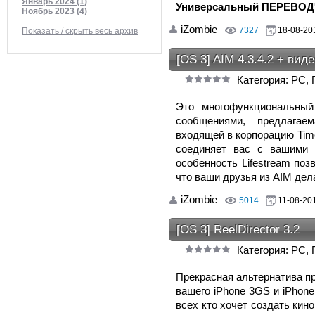
Январь 2024 (1)
Универсальный ПЕРЕВОДЧ
Ноябрь 2023 (4)
iZombie
7327
18-08-201
Показать / скрыть весь архив
[OS 3] AIM 4.3.4.2 + вид
Категория: PC,
Это многофункциональный
сообщениями, предлагае
входящей в корпорацию Time 
соединяет вас с вашими 
особенность Lifestream поз
что ваши друзья из AIM де
iZombie
5014
11-08-201
[OS 3] ReelDirector 3.2
Категория: PC,
Прекрасная альтернатива п
вашего iPhone 3GS и iPhone
всех кто хочет создать кин