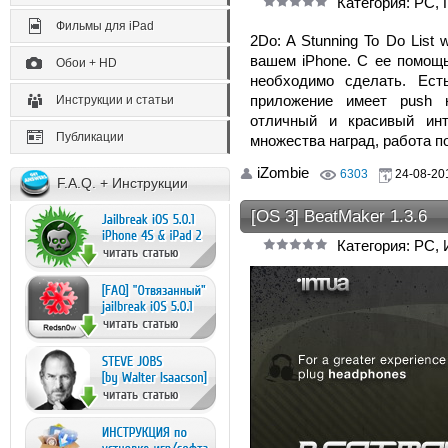
Категория: PC,
Фильмы для iPad
2Do: A Stunning To Do List
вашем iPhone. С ее помощь
Обои + HD
необходимо сделать. Ест
приложение имеет push 
Инструкции и статьи
отличный и красивый инт
Публикации
множества наград, работа по
iZombie
6303
24-08-201
F.A.Q. + Инструкции
[OS 3] BeatMaker 1.3.6
Категория: PC, 