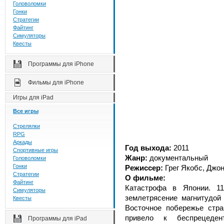
Головоломки
Гонки
Стратегии
Файтинг
Симуляторы
Квесты
Программы для iPhone
Фильмы для iPhone
Игры для iPad
Все игры
Стрелялки
RPG
Аркады
Год выхода:
2011
Спортивные игры
Жанр:
документальный
Головоломки
Гонки
Режиссер:
Грег Якобс, Джо
Стратегии
О фильме:
Файтинг
Катастрофа в Японии. 1
Симуляторы
землетрясение магнитудой
Квесты
Восточное побережье стр
привело к беспрецеден
Программы для iPad