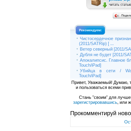
Подел
Рекомендуем:
Чистосердечное признан
(2011/SATRip) [ ...
Ветер северный [2011/SAT
Дубля не будет [2011/SAT
Апокалипсис. Главное бл
Touch/iPad]
Убийца в сети / Wand
Touch/iPad]
Привет, Уважаемый! Думаю, 
и пользоваться всеми прив
Стань "своим" для лучшего
зарегистрировавшись
, или 
Прокомментируй ново
Ост