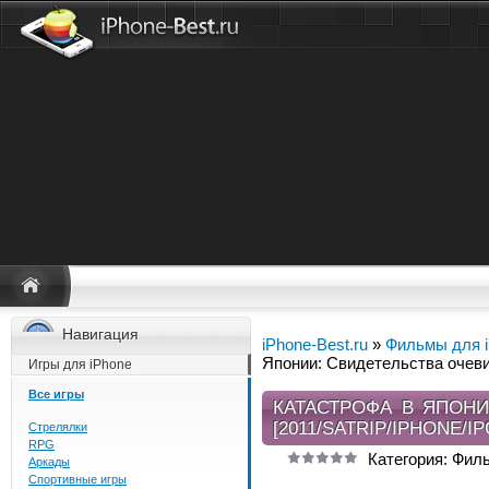
Навигация
iPhone-Best.ru
»
Фильмы для 
Японии: Свидетельства очевид
Игры для iPhone
Все игры
КАТАСТРОФА В ЯПОНИ
[2011/SATRIP/IPHONE/I
Стрелялки
RPG
Категория: Фил
Аркады
Спортивные игры