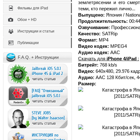
землетрясении и его смер
Фильмы для iPad
теми, кто пережил лично...
Выпущено:
Япония / Nation
Обои + HD
Продолжительность:
00:44
Озвучивание:
Профессиона
Инструкции и статьи
Качество:
SATRip
Формат:
MP4
Публикации
Видео кодек:
MPEG4
Аудио кодек:
AAC
F.A.Q. + Инструкции
Скачать для
iPhone 4/iPad
:
Битрейт:
768 kb/s
Видео:
640x480, 29.976 кад
Аудио:
ААС 128 Кбит/сек, 4
Размер: