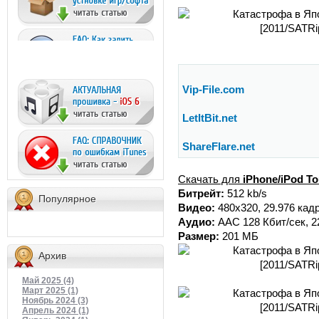
Vip-File.com
LetItBit.net
ShareFlare.net
Скачать для
iPhone/iPod T
Битрейт:
512 kb/s
Популярное
Видео:
480x320, 29.976 кад
Аудио:
ААС 128 Кбит/сек, 2
Размер:
201 МБ
Архив
Май 2025 (4)
Март 2025 (1)
Ноябрь 2024 (3)
Апрель 2024 (1)